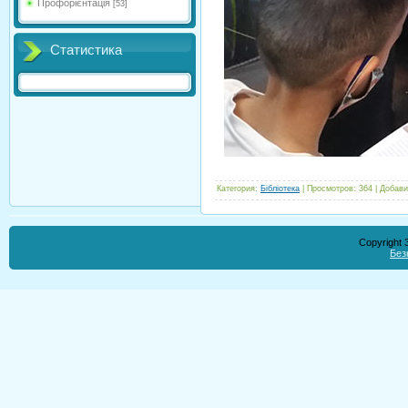
Профорієнтація
[53]
Статистика
Категория
:
Бібліотека
|
Просмотров
:
364
|
Добави
Copyright
Без