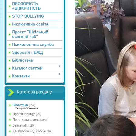
ПРОЗОРІСТЬ
+ВІДКРИТІСТЬ
STOP BULLYING
Інклюзивна освіта
Проєкт "Шкільний
освітній хаб"
Психологічна служба
Здоров'я і БЖД
Бібліотека
Каталог статтей
Контакти
Категорії розділу
Бібліотека
[659]
Заходи бібліотеки
Проект Energy
[29]
Початкова школа
[350]
Безпека!!!
[110]
IQ. Робота над собою
[36]