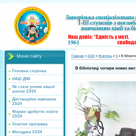
Меню сайту
Главная
»
2020
»
Жовтень
»
9
» В бібліот
В бібліотеці чотири нових вис
Головна сторінка
НАШ ДІМ
Як стати учнем нашої
школи 23/24
Дистанційне навчання
23/24
Форми здобуття освіти
23/24
Освітня програма
Методика 23/24