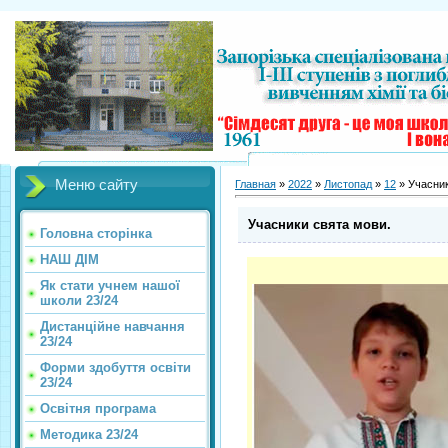
Меню сайту
Главная
»
2022
»
Листопад
»
12
» Учасник
Учасники свята мови.
Головна сторінка
НАШ ДІМ
Як стати учнем нашої
школи 23/24
Дистанційне навчання
23/24
Форми здобуття освіти
23/24
Освітня програма
Методика 23/24