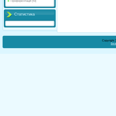
Профорієнтація
[53]
Статистика
Copyright
Без