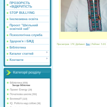
ПРОЗОРІСТЬ
+ВІДКРИТІСТЬ
STOP BULLYING
Інклюзивна освіта
Проєкт "Шкільний
освітній хаб"
Психологічна служба
Здоров'я і БЖД
Просмотров
:
179
|
Добавил
:
Вио
|
Рейтинг
:
5.0
/
1
Бібліотека
Каталог статтей
Контакти
Категорії розділу
Бібліотека
[659]
Заходи бібліотеки
Проект Energy
[29]
Початкова школа
[350]
Безпека!!!
[110]
IQ. Робота над собою
[36]