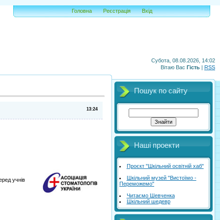
Головна
Реєстрація
Вхід
Субота, 08.08.2026, 14:02
Вітаю Вас
Гість
|
RSS
Пошук по сайту
13:24
Наші проекти
Проєкт "Шкільний освітній хаб"
Шкільний музей "Вистоїмо -
еред учнів
Переможемо"
Читаємо Шевченка
Шкільний шедевр