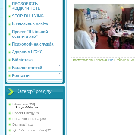
ПРОЗОРІСТЬ
+ВІДКРИТІСТЬ
STOP BULLYING
Інклюзивна освіта
Проєкт "Шкільний
освітній хаб"
Психологічна служба
Здоров'я і БЖД
Бібліотека
Просмотров
:
550
|
Добавил
:
Вио
|
Рейтинг
:
0.0
/
0
Каталог статтей
Контакти
Категорії розділу
Бібліотека
[659]
Заходи бібліотеки
Проект Energy
[29]
Початкова школа
[350]
Безпека!!!
[110]
IQ. Робота над собою
[36]