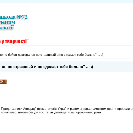
е не бойся доктора, он не страшный и не сделает тебе больно" ... :(
 он не страшный и не сделает тебе больно" ... :(
СЯ ?
Представники Асоціації стоматологів України разом з департаментом освіти провели с
початкової школи бесіду про те, як доглядати за порожниною рота