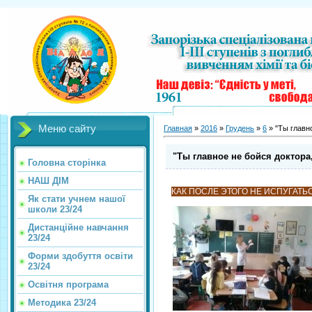
Меню сайту
Главная
»
2016
»
Грудень
»
6
» "Ты главно
"Ты главное не бойся доктора,
Головна сторінка
НАШ ДІМ
КАК ПОСЛЕ ЭТОГО НЕ ИСПУГАТЬ
Як стати учнем нашої
школи 23/24
Дистанційне навчання
23/24
Форми здобуття освіти
23/24
Освітня програма
Методика 23/24