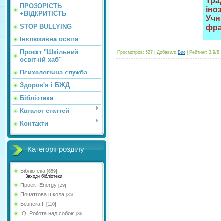
Тра
ПРОЗОРІСТЬ
іно
+ВІДКРИТІСТЬ
Учн
STOP BULLYING
фра
Інклюзивна освіта
Проєкт "Шкільний
Просмотров
:
527
|
Добавил
:
Вио
|
Рейтинг
:
3.9
/
8
освітній хаб"
Психологічна служба
Здоров'я і БЖД
Бібліотека
Каталог статтей
Контакти
Категорії розділу
Бібліотека
[659]
Заходи бібліотеки
Проект Energy
[29]
Початкова школа
[350]
Безпека!!!
[110]
IQ. Робота над собою
[36]