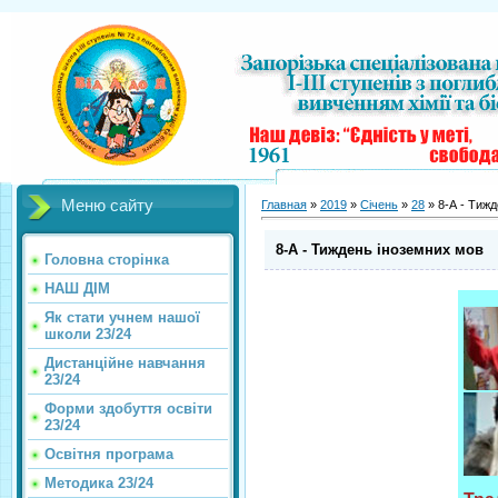
Меню сайту
Главная
»
2019
»
Січень
»
28
» 8-А - Тиж
8-А - Тиждень іноземних мов
Головна сторінка
НАШ ДІМ
Як стати учнем нашої
школи 23/24
Дистанційне навчання
23/24
Форми здобуття освіти
23/24
Освітня програма
Методика 23/24