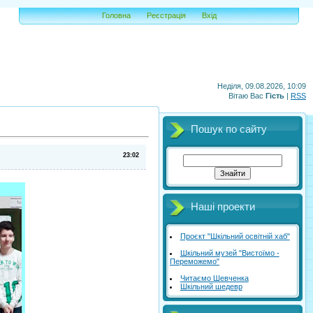
Головна
Реєстрація
Вхід
Неділя, 09.08.2026, 10:09
Вітаю Вас
Гість
|
RSS
Пошук по сайту
23:02
Наші проекти
Проєкт "Шкільний освітній хаб"
Шкільний музей "Вистоїмо -
Переможемо"
Читаємо Шевченка
Шкільний шедевр