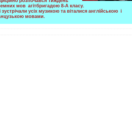
диційно розпочався Тиждень
земних мов агітбригадою 8-А класу.
і зустрічали усіх музикою та віталися англійською і
нцузькою мовами.