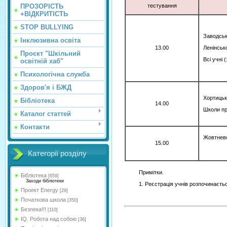
ПРОЗОРІСТЬ
тестування
+ВІДКРИТІСТЬ
STOP BULLYING
Заводськ
Інклюзивна освіта
Ленінськ
13.00
Проєкт "Шкільний
Всі учні 
освітній хаб"
Психологічна служба
Здоров'я і БЖД
Хортицьк
Бібліотека
14.00
Школи пр
Каталог статтей
Контакти
Жовтнево
15.00
Категорії розділу
Примітки.
Бібліотека
[659]
Заходи бібліотеки
1. Реєстрація учнів розпочинаєтьс
Проект Energy
[29]
Початкова школа
[350]
Безпека!!!
[110]
IQ. Робота над собою
[36]