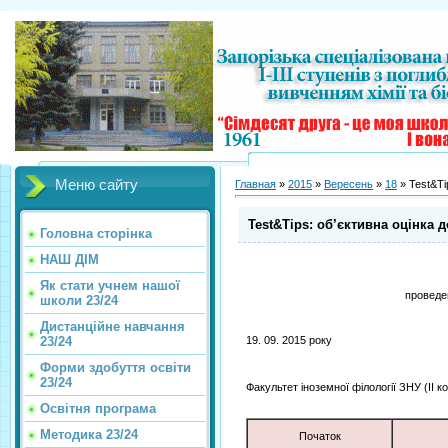
Меню сайту
Главная
»
2015
»
Вересень
»
18
» Test&Ti
Test&Tips: об’єктивна оцінка 
Головна сторінка
НАШ ДІМ
Як стати учнем нашої
проведе
школи 23/24
Дистанційне навчання
23/24
19. 09. 2015 року
Форми здобуття освіти
23/24
Факультет іноземної філології ЗНУ (II к
Освітня програма
Методика 23/24
Початок