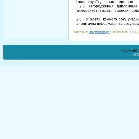
і запрошує їх для нагородження.
2.5 Нагородження дипломами то
університеті у жовтні в межах про
2.6 У жовтні кожного року учасни
аналітична інформація за результа
Категория
:
Профорієнтація
|
Просмотров
:
701
|
Д
Copyright
Без