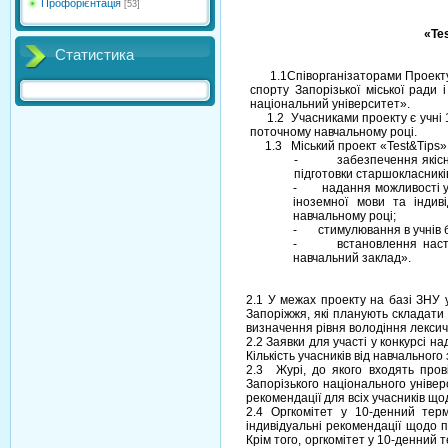
Профорієнтація
[53]
«
Te
Статистика
1.1Співорганізаторами Проекту є
спорту Запорізької міської ради
національний університет».
1.2 Учасниками проекту є учні 11
поточному навчальному році.
1.3 Міський проект «Test&Tips»: 
- забезпечення якісного
підготовки старшокласникі
- надання можливості учня
іноземної мови та інди
навчальному році;
- стимулювання в учнів б
- встановлення наступн
навчальний заклад».
2.1 У межах проекту на базі ЗНУ у
Запоріжжя, які планують складати 
визначення рівня володіння лекси
2.2 Заявки для участі у конкурсі 
Кількість учасників від навчального
2.3 Журі, до якого входять прові
Запорізького національного універс
рекомендації для всіх учасників що
2.4 Оргкомітет у 10-денний тер
індивідуальні рекомендації щодо п
Крім того, оргкомітет у 10-денний