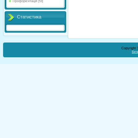
Профорієнтація
[53]
Статистика
Copyright
Без