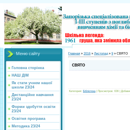
Меню сайту
Главная
»
2016
»
Листопад
»
9
» СВЯТО
СВЯТО
Головна сторінка
НАШ ДІМ
Як стати учнем нашої
школи 23/24
Категория
:
Бібліотека
|
Просмотров
:
636
|
Добави
Дистанційне навчання
23/24
Форми здобуття освіти
23/24
Освітня програма
Методика 23/24