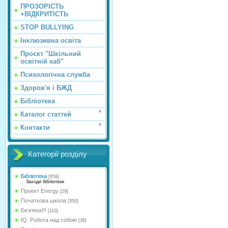
ПРОЗОРІСТЬ
+ВІДКРИТІСТЬ
STOP BULLYING
Інклюзивна освіта
Проєкт "Шкільний
освітній хаб"
Психологічна служба
Здоров'я і БЖД
Бібліотека
Каталог статтей
Контакти
Категорії розділу
Бібліотека
[659]
Заходи бібліотеки
Проект Energy
[29]
Початкова школа
[350]
Безпека!!!
[110]
IQ. Робота над собою
[36]