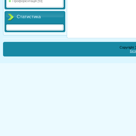
Профорієнтація
[53]
Статистика
Copyright
Без