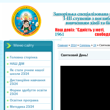
Меню сайту
Главная
»
2014
»
Серпень
»
24
» Святков
Святковий День!
Головна сторінка
НАШ ДІМ
Як стати учнем нашої
школи 23/24
Дистанційне навчання
23/24
Форми здобуття освіти
23/24
Освітня програма
Методика 23/24