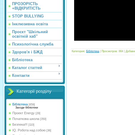
ПРОЗОРІСТЬ
+ВІДКРИТІСТЬ
STOP BULLYING
Інклюзивна освіта
Проєкт "Шкільний
освітній хаб"
Психологічна служба
Здоров'я і БЖД
Категория
:
Бібліотека
|
Просмотров
:
664
|
Добави
Бібліотека
Каталог статтей
Контакти
Категорії розділу
Бібліотека
[659]
Заходи бібліотеки
Проект Energy
[29]
Початкова школа
[350]
Безпека!!!
[110]
IQ. Робота над собою
[36]