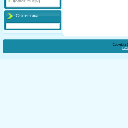
Профорієнтація
[53]
Статистика
Copyright
Без