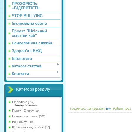
ПРОЗОРІСТЬ
+ВІДКРИТІСТЬ
STOP BULLYING
Інклюзивна освіта
Проєкт "Шкільний
освітній хаб"
Психологічна служба
Здоров'я і БЖД
Бібліотека
Каталог статтей
Контакти
Категорії розділу
Бібліотека
[659]
Заходи бібліотеки
Просмотров
:
718
|
Добавил
:
Вио
|
Рейтинг
:
4.4
/
5
Проект Energy
[29]
Початкова школа
[350]
Безпека!!!
[110]
IQ. Робота над собою
[36]