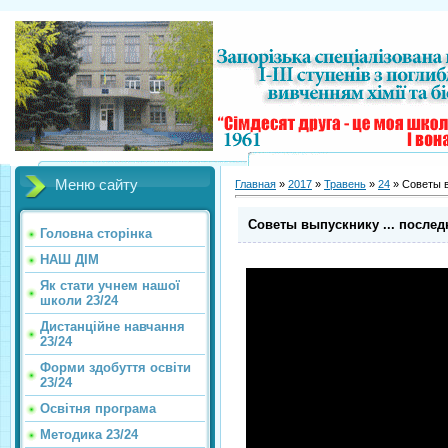
Меню сайту
Главная
»
2017
»
Травень
»
24
» Советы вы
Советы выпускнику ... последн
Головна сторінка
НАШ ДІМ
Як стати учнем нашої
школи 23/24
Дистанційне навчання
23/24
Форми здобуття освіти
23/24
Освітня програма
Методика 23/24