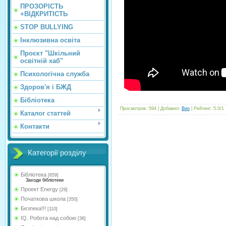
ПРОЗОРІСТЬ
+ВІДКРИТІСТЬ
STOP BULLYING
Інклюзивна освіта
Проєкт "Шкільний
освітній хаб"
Психологічна служба
Здоров'я і БЖД
Бібліотека
Просмотров
:
594
|
Добавил
:
Вио
|
Рейтинг
:
5.0
/
1
Каталог статтей
Контакти
Категорії розділу
Бібліотека
[659]
Заходи бібліотеки
Проект Energy
[29]
Початкова школа
[350]
Безпека!!!
[110]
IQ. Робота над собою
[36]