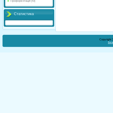
Профорієнтація
[53]
Статистика
Copyright
Без