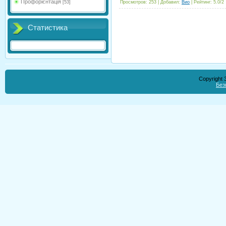
Профорієнтація
[53]
Просмотров
:
253
|
Добавил
:
Вио
|
Рейтинг
:
5.0
/
2
Статистика
Copyright
Без