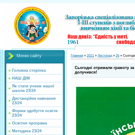
Меню сайту
Главная
»
2021
»
Листопад
»
26
» Сьогодн
Сьогодні отримали грамоту за 
Головна сторінка
долучився!
НАШ ДІМ
Як стати учнем нашої
школи 23/24
Дистанційне навчання
23/24
Форми здобуття освіти
23/24
Освітня програма
Методика 23/24