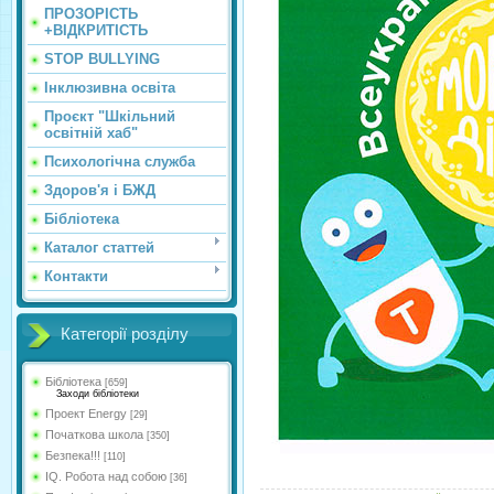
ПРОЗОРІСТЬ
+ВІДКРИТІСТЬ
STOP BULLYING
Інклюзивна освіта
Проєкт "Шкільний
освітній хаб"
Психологічна служба
Здоров'я і БЖД
Бібліотека
Каталог статтей
Контакти
Категорії розділу
Бібліотека
[659]
Заходи бібліотеки
Проект Energy
[29]
Початкова школа
[350]
Безпека!!!
[110]
IQ. Робота над собою
[36]