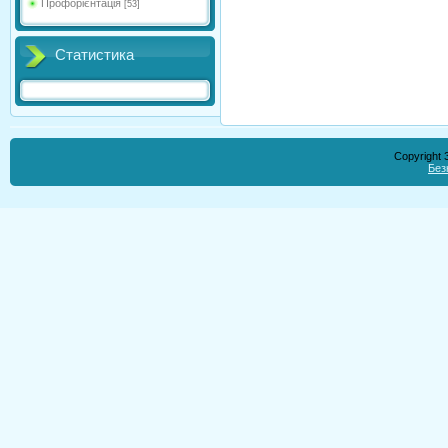
Профорієнтація
[53]
Статистика
Copyright
Без