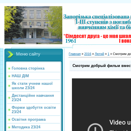
Меню сайту
Главная
»
2016
»
Лютий
»
1
» Смотрим до
Смотрим добрый фильм вмест
Головна сторінка
НАШ ДІМ
Як стати учнем нашої
школи 23/24
Дистанційне навчання
23/24
Форми здобуття освіти
23/24
Освітня програма
Методика 23/24