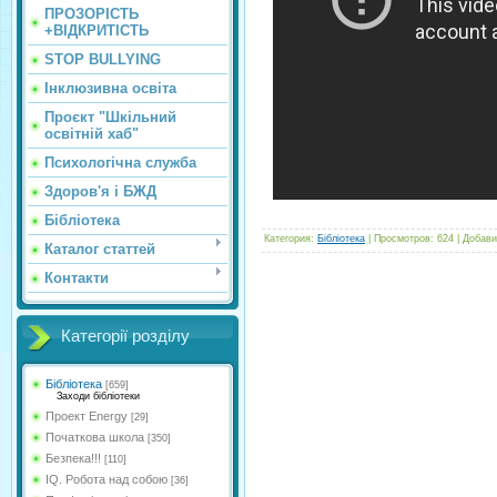
ПРОЗОРІСТЬ
+ВІДКРИТІСТЬ
STOP BULLYING
Інклюзивна освіта
Проєкт "Шкільний
освітній хаб"
Психологічна служба
Здоров'я і БЖД
Бібліотека
Категория
:
Бібліотека
|
Просмотров
:
624
|
Добави
Каталог статтей
Контакти
Категорії розділу
Бібліотека
[659]
Заходи бібліотеки
Проект Energy
[29]
Початкова школа
[350]
Безпека!!!
[110]
IQ. Робота над собою
[36]