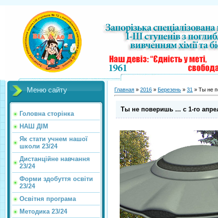
Меню сайту
Главная
»
2016
»
Березень
»
31
» Ты не п
Ты не поверишь ... с 1-го апр
Головна сторінка
НАШ ДІМ
Як стати учнем нашої
школи 23/24
Дистанційне навчання
23/24
Форми здобуття освіти
23/24
Освітня програма
Методика 23/24