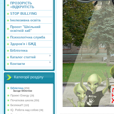
ПРОЗОРІСТЬ
+ВІДКРИТІСТЬ
STOP BULLYING
Інклюзивна освіта
Проєкт "Шкільний
освітній хаб"
Психологічна служба
Здоров'я і БЖД
Бібліотека
Каталог статтей
Контакти
Категорії розділу
Бібліотека
[659]
Заходи бібліотеки
Проект Energy
[29]
Початкова школа
[350]
Безпека!!!
[110]
IQ. Робота над собою
[36]