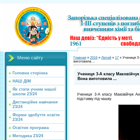
Меню сайту
Главная
»
2016
»
Лютий
»
17
» Учениця 3-
виготовила ...
Головна сторінка
Учениця 3-А класу Маковійчук
Вона виготовила ...
НАШ ДІМ
Як стати учнем нашої
школи 23/24
Учениця 3-А класу Маковійчук Ан
підставку під чашку.
Дистанційне навчання
23/24
Форми здобуття освіти
23/24
Освітня програма
Методика 23/24