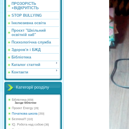
ПРОЗОРІСТЬ
+ВІДКРИТІСТЬ
STOP BULLYING
Інклюзивна освіта
Проєкт "Шкільний
освітній хаб"
Психологічна служба
Здоров'я і БЖД
Бібліотека
Каталог статтей
Контакти
Категорії розділу
Бібліотека
[659]
Заходи бібліотеки
Проект Energy
[29]
Початкова школа
[350]
Безпека!!!
[110]
IQ. Робота над собою
[36]