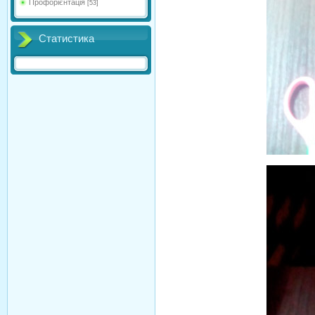
Профорієнтація
[53]
Статистика