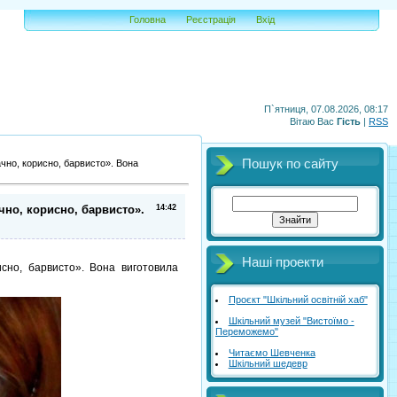
Головна
Реєстрація
Вхід
П`ятниця, 07.08.2026, 08:17
Вітаю Вас
Гість
|
RSS
Пошук по сайту
чно, корисно, барвисто». Вона
чно, корисно, барвисто».
14:42
Наші проекти
исно, барвисто». Вона виготовила
Проєкт "Шкільний освітній хаб"
Шкільний музей "Вистоїмо -
Переможемо"
Читаємо Шевченка
Шкільний шедевр