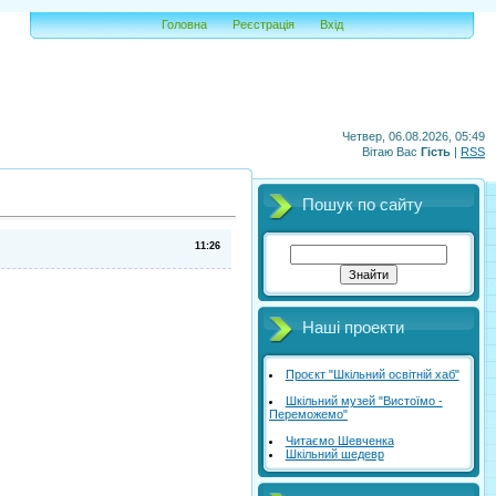
Головна
Реєстрація
Вхід
Четвер, 06.08.2026, 05:49
Вітаю Вас
Гість
|
RSS
Пошук по сайту
11:26
Наші проекти
Проєкт "Шкільний освітній хаб"
Шкільний музей "Вистоїмо -
Переможемо"
Читаємо Шевченка
Шкільний шедевр