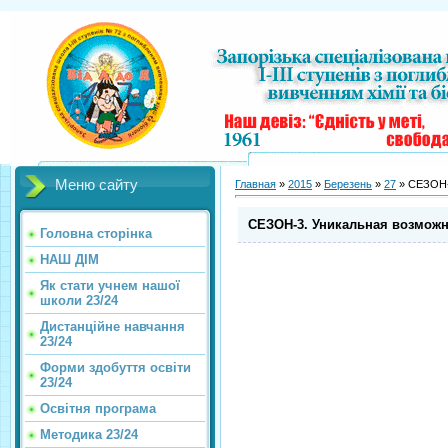
Меню сайту
Главная
»
2015
»
Березень
»
27
» СЕЗОН-3
СЕЗОН-3. Уникальная возможно
Головна сторінка
НАШ ДІМ
Як стати учнем нашої
школи 23/24
Дистанційне навчання
23/24
Форми здобуття освіти
23/24
Освітня програма
Методика 23/24