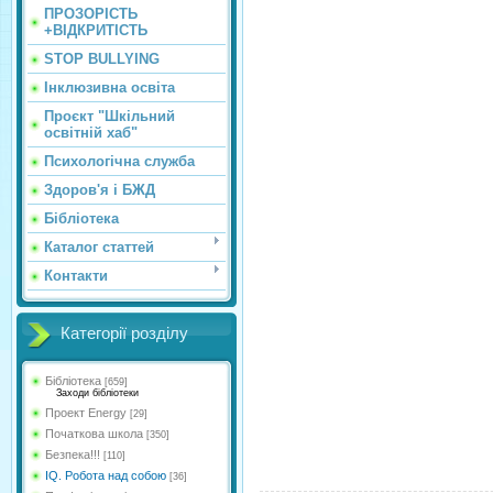
ПРОЗОРІСТЬ
+ВІДКРИТІСТЬ
STOP BULLYING
Інклюзивна освіта
Проєкт "Шкільний
освітній хаб"
Психологічна служба
Здоров'я і БЖД
Бібліотека
Каталог статтей
Контакти
Категорії розділу
Бібліотека
[659]
Заходи бібліотеки
Проект Energy
[29]
Початкова школа
[350]
Безпека!!!
[110]
IQ. Робота над собою
[36]