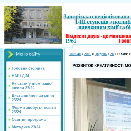
Меню сайту
Главная
»
2019
»
Грудень
»
26
» РОЗВИТ
РОЗВИТОК КРЕАТИВНОСТІ М
Головна сторінка
НАШ ДІМ
Як стати учнем нашої
школи 23/24
Дистанційне навчання
23/24
Форми здобуття освіти
23/24
Освітня програма
Методика 23/24