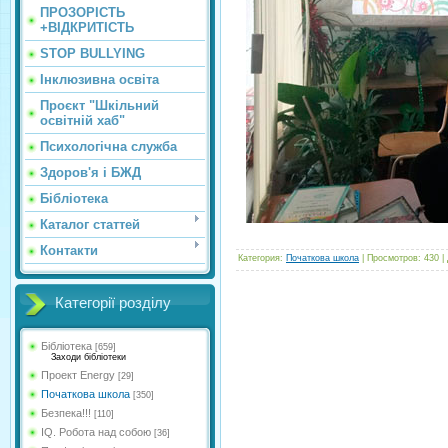
ПРОЗОРІСТЬ
+ВІДКРИТІСТЬ
STOP BULLYING
Інклюзивна освіта
Проєкт "Шкільний
освітній хаб"
Психологічна служба
Здоров'я і БЖД
Бібліотека
Каталог статтей
Контакти
Категория
:
Початкова школа
|
Просмотров
:
430
|
Категорії розділу
Бібліотека
[659]
Заходи бібліотеки
Проект Energy
[29]
Початкова школа
[350]
Безпека!!!
[110]
IQ. Робота над собою
[36]