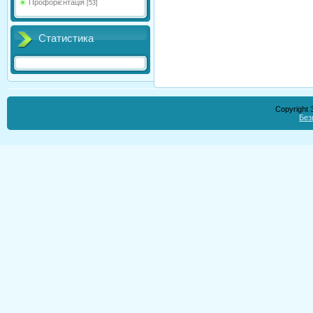
Профорієнтація
[53]
Статистика
Copyright
Без