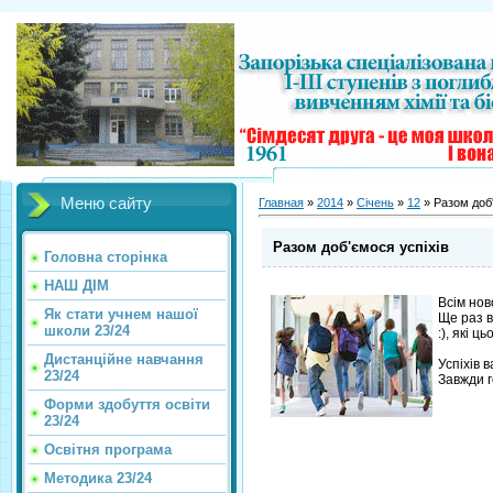
Меню сайту
Главная
»
2014
»
Січень
»
12
» Разом доб'
Разом доб'ємося успіхів
Головна сторінка
НАШ ДІМ
Всім нов
Як стати учнем нашої
Ще раз в
школи 23/24
:), які 
Дистанційне навчання
Успіхів в
23/24
Завжди г
Форми здобуття освіти
23/24
Освітня програма
Методика 23/24