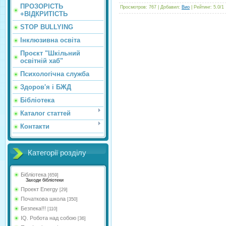
ПРОЗОРІСТЬ
Просмотров
:
767
|
Добавил
:
Вио
|
Рейтинг
:
5.0
/
1
+ВІДКРИТІСТЬ
STOP BULLYING
Інклюзивна освіта
Проєкт "Шкільний
освітній хаб"
Психологічна служба
Здоров'я і БЖД
Бібліотека
Каталог статтей
Контакти
Категорії розділу
Бібліотека
[659]
Заходи бібліотеки
Проект Energy
[29]
Початкова школа
[350]
Безпека!!!
[110]
IQ. Робота над собою
[36]