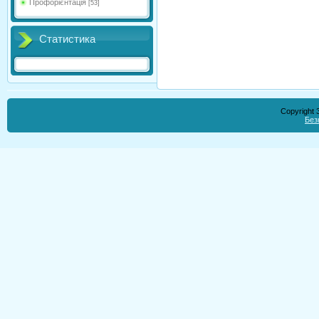
Профорієнтація
[53]
Статистика
Copyright
Без