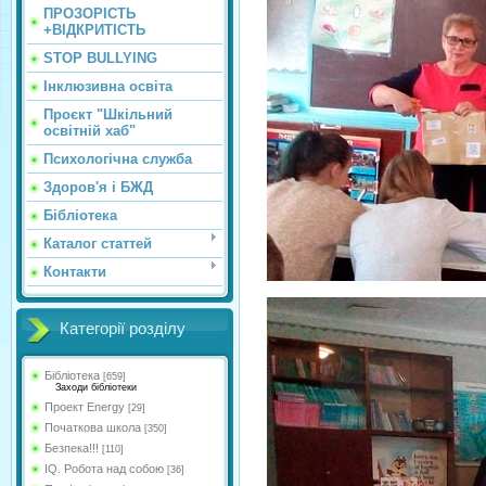
ПРОЗОРІСТЬ
+ВІДКРИТІСТЬ
STOP BULLYING
Інклюзивна освіта
Проєкт "Шкільний
освітній хаб"
Психологічна служба
Здоров'я і БЖД
Бібліотека
Каталог статтей
Контакти
Категорії розділу
Бібліотека
[659]
Заходи бібліотеки
Проект Energy
[29]
Початкова школа
[350]
Безпека!!!
[110]
IQ. Робота над собою
[36]