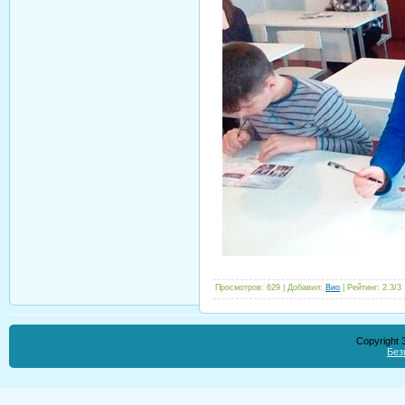
Просмотров
:
629
|
Добавил
:
Вио
|
Рейтинг
:
2.3
/
3
Copyright
Без