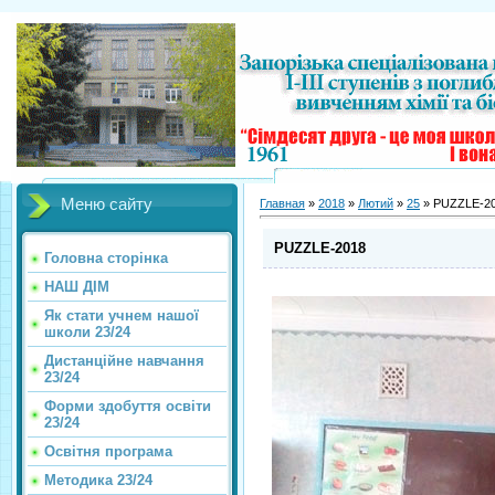
Меню сайту
Главная
»
2018
»
Лютий
»
25
» PUZZLE-2
PUZZLE-2018
Головна сторінка
НАШ ДІМ
Як стати учнем нашої
школи 23/24
Дистанційне навчання
23/24
Форми здобуття освіти
23/24
Освітня програма
Методика 23/24