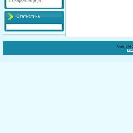
Профорієнтація
[53]
Статистика
Copyright
Без