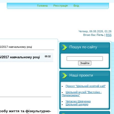
Головна
Реєстрація
Вхід
Четвер, 06.08.2026, 01:26
Вітаю Вас
Гість
|
RSS
Пошук по сайту
16/2017 навчальному році
16/2017 навчальному році
09:32
Наші проекти
Проєкт "Шкільний освітній хаб"
Шкільний музей "Вистоїмо -
Переможемо"
Читаємо Шевченка
Шкільний шедевр
собу життя та фізкультурно-