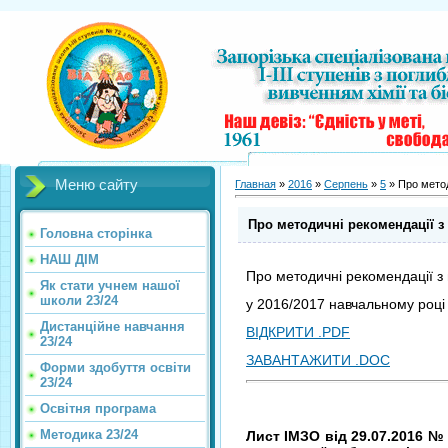
Меню сайту
Главная
»
2016
»
Серпень
»
5
» Про метод
Про методичні рекомендації з 
Головна сторінка
НАШ ДІМ
Про методичні рекомендації з 
Як стати учнем нашої
школи 23/24
у 2016/2017 навчальному році
Дистанційне навчання
ВІДКРИТИ .PDF
23/24
ЗАВАНТАЖИТИ .DOC
Форми здобуття освіти
23/24
Освітня програма
Методика 23/24
Лист ІМЗО від 29.07.2016 №