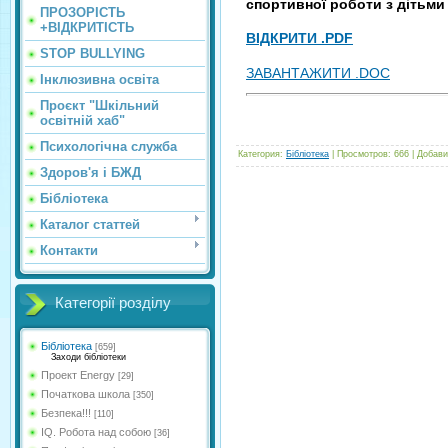
спортивної роботи з дітьми
ПРОЗОРІСТЬ
+ВІДКРИТІСТЬ
ВІДКРИТИ .PDF
STOP BULLYING
ЗАВАНТАЖИТИ .DOC
Інклюзивна освіта
Проєкт "Шкільний
освітній хаб"
Психологічна служба
Категория
:
Бібліотека
|
Просмотров
:
666
|
Добави
Здоров'я і БЖД
Бібліотека
Каталог статтей
Контакти
Категорії розділу
Бібліотека
[659]
Заходи бібліотеки
Проект Energy
[29]
Початкова школа
[350]
Безпека!!!
[110]
IQ. Робота над собою
[36]