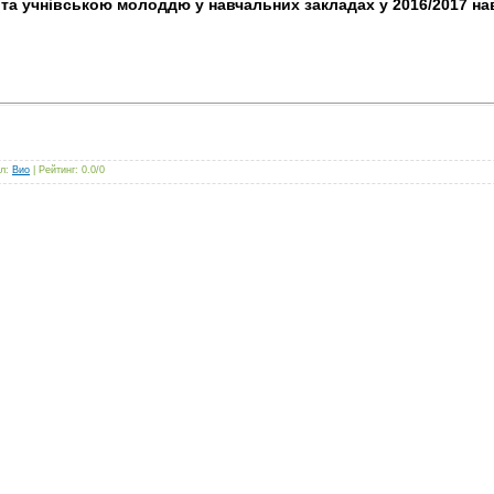
 та учнівською молоддю у навчальних закладах у 2016/2017 н
л
:
Вио
|
Рейтинг
:
0.0
/
0