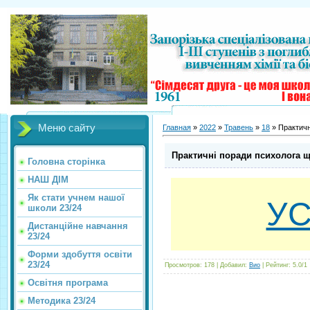
Меню сайту
Главная
»
2022
»
Травень
»
18
» Практичн
Практичні поради психолога що
Головна сторінка
НАШ ДІМ
Як стати учнем нашої
УС
школи 23/24
Дистанційне навчання
23/24
Форми здобуття освіти
23/24
Просмотров
:
178
|
Добавил
:
Вио
|
Рейтинг
:
5.0
/
1
Освітня програма
Методика 23/24