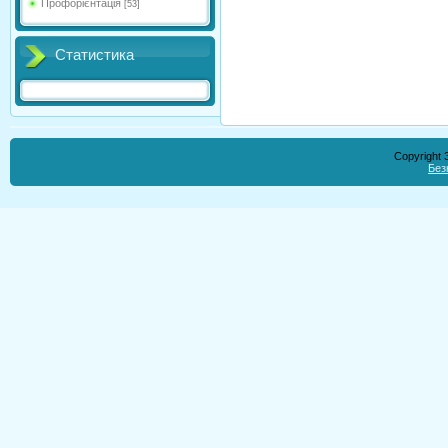
Профорієнтація
[53]
Статистика
Copyright
Без