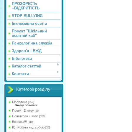
ПРОЗОРІСТЬ
+ВІДКРИТІСТЬ
STOP BULLYING
Інклюзивна освіта
Проєкт "Шкільний
освітній хаб"
Психологічна служба
Здоров'я і БЖД
Бібліотека
Каталог статтей
Контакти
Категорії розділу
Бібліотека
[659]
Заходи бібліотеки
Проект Energy
[29]
Початкова школа
[350]
Безпека!!!
[110]
IQ. Робота над собою
[36]