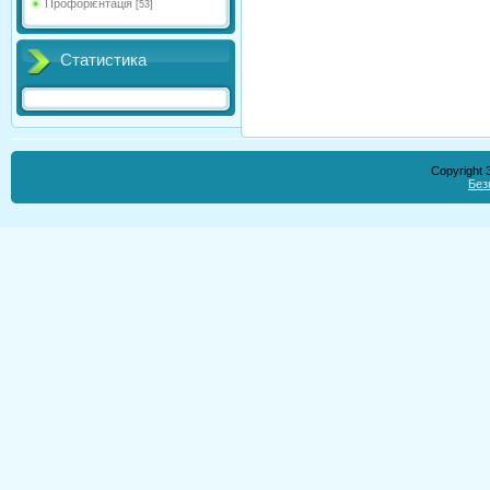
Профорієнтація
[53]
Статистика
Copyright
Без