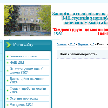
Меню сайту
Главная
»
2016
»
Червень
»
16
» Поиск з
Поиск закономерностей
Головна сторінка
НАШ ДІМ
Як стати учнем нашої
школи 23/24
Дистанційне навчання
23/24
Форми здобуття освіти
23/24
Освітня програма
Методика 23/24