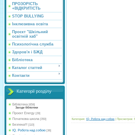
ПРОЗОРІСТЬ
+ВІДКРИТІСТЬ
STOP BULLYING
Інклюзивна освіта
Проєкт "Шкільний
освітній хаб"
Психологічна служба
Здоров'я і БЖД
Бібліотека
Каталог статтей
Контакти
Категорії розділу
Бібліотека
[659]
Заходи бібліотеки
Проект Energy
[29]
Початкова школа
[350]
Категория
:
IQ. Робота над собою
|
Просмотров
:
Безпека!!!
[110]
IQ. Робота над собою
[36]