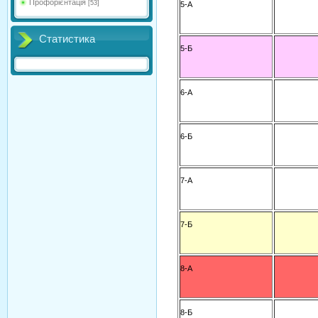
Профорієнтація
[53]
5-А
Статистика
5-Б
6-А
6-Б
7-А
7-Б
8-А
8-Б