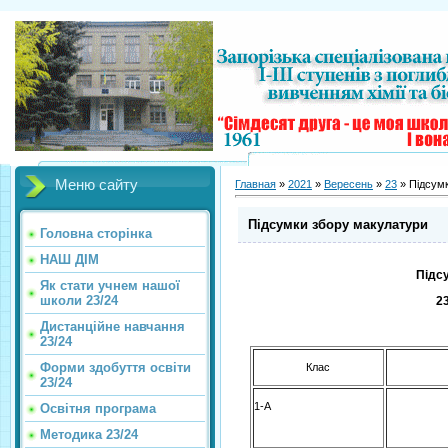
Меню сайту
Главная
»
2021
»
Вересень
»
23
» Підсум
Підсумки збору макулатури
Головна сторінка
НАШ ДІМ
Підс
Як стати учнем нашої
школи 23/24
2
Дистанційне навчання
23/24
Форми здобуття освіти
Клас
23/24
1-А
Освітня програма
Методика 23/24