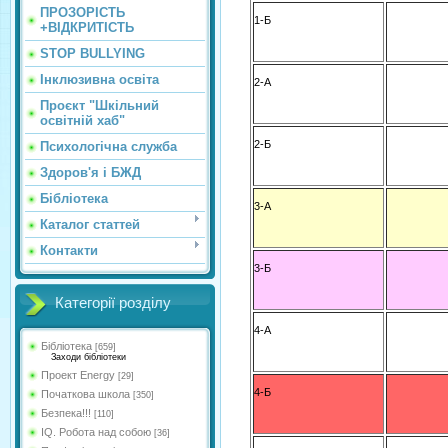
ПРОЗОРІСТЬ
1-Б
+ВІДКРИТІСТЬ
STOP BULLYING
Інклюзивна освіта
2-А
Проєкт "Шкільний
освітній хаб"
2-Б
Психологічна служба
Здоров'я і БЖД
Бібліотека
3-А
Каталог статтей
Контакти
3-Б
Категорії розділу
4-А
Бібліотека
[659]
Заходи бібліотеки
Проект Energy
[29]
4-Б
Початкова школа
[350]
Безпека!!!
[110]
IQ. Робота над собою
[36]