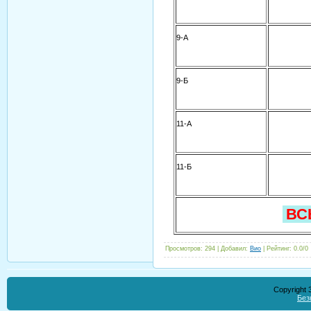
9-А
9-Б
11-А
11-Б
ВСЬ
Просмотров
:
294
|
Добавил
:
Вио
|
Рейтинг
:
0.0
/
0
Copyright
Без