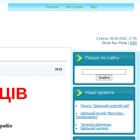
Головна
Реєстрація
Вхід
Субота, 08.08.2026, 17:55
Вітаю Вас
Гість
|
RSS
Пошук по сайту
19:21
ЦІВ
Наші проекти
Проєкт "Шкільний освітній хаб"
Шкільний музей "Вистоїмо -
Переможемо"
Читаємо Шевченка
робіт
Шкільний шедевр