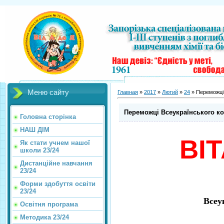
Меню сайту
Главная
»
2017
»
Лютий
»
24
» Переможці 
Переможці Всеукраїнського ко
Головна сторінка
НАШ ДІМ
ВІ
Як стати учнем нашої
школи 23/24
Дистанційне навчання
23/24
Форми здобуття освіти
23/24
Всеу
Освітня програма
Методика 23/24