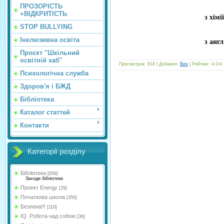
ПРОЗОРІСТЬ
+ВІДКРИТІСТЬ
з хімії
STOP BULLYING
Інклюзивна освіта
з анг
Проєкт "Шкільний
освітній хаб"
Просмотров
:
618
|
Добавил
:
Вио
|
Рейтинг
:
4.0
/
4
Психологічна служба
Здоров'я і БЖД
Бібліотека
Каталог статтей
Контакти
Категорії розділу
Бібліотека
[659]
Заходи бібліотеки
Проект Energy
[29]
Початкова школа
[350]
Безпека!!!
[110]
IQ. Робота над собою
[36]