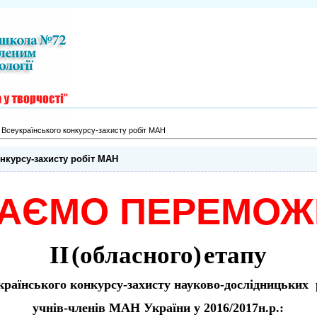
Всеукраїнського конкурсу-захисту робіт МАН
нкурсу-захисту робіт МАН
ТАЄМО ПЕРЕМОЖ
ІІ
(обласного)
етапу
країнського
конкурсу-захисту
науково-дослідницьких
учнів-членів
МАН
України у
201
6
/201
7
н.р.: