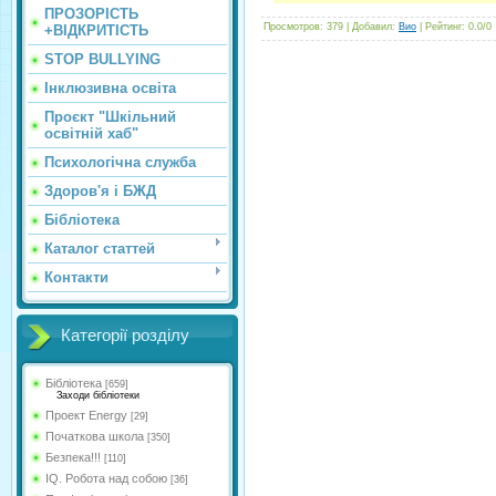
ПРОЗОРІСТЬ
Просмотров
:
379
|
Добавил
:
Вио
|
Рейтинг
:
0.0
/
0
+ВІДКРИТІСТЬ
STOP BULLYING
Інклюзивна освіта
Проєкт "Шкільний
освітній хаб"
Психологічна служба
Здоров'я і БЖД
Бібліотека
Каталог статтей
Контакти
Категорії розділу
Бібліотека
[659]
Заходи бібліотеки
Проект Energy
[29]
Початкова школа
[350]
Безпека!!!
[110]
IQ. Робота над собою
[36]