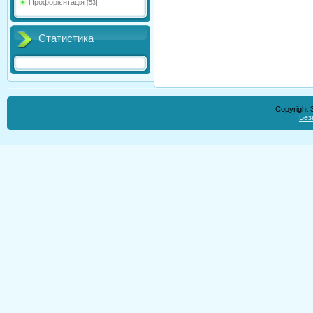
Профорієнтація
[53]
Статистика
Copyright
Без