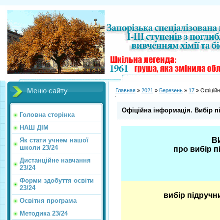
Меню сайту
Главная
»
2021
»
Березень
»
17
» Офіційна
Офіційна інформація. Вибір пі
Головна сторінка
НАШ ДІМ
В
Як стати учнем нашої
школи 23/24
про вибір п
Дистанційне навчання
23/24
Форми здобуття освіти
23/24
вибір підручни
Освітня програма
Методика 23/24