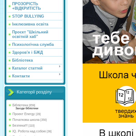
ПРОЗОРІСТЬ
+ВІДКРИТІСТЬ
STOP BULLYING
Інклюзивна освіта
Проєкт "Шкільний
освітній хаб"
Психологічна служба
Здоров'я і БЖД
Бібліотека
Каталог статтей
Контакти
Категорії розділу
Бібліотека
[659]
Заходи бібліотеки
Проект Energy
[29]
Початкова школа
[350]
Безпека!!!
[110]
IQ. Робота над собою
[36]