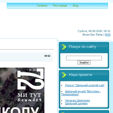
Головна
Реєстрація
Вхід
Субота, 08.08.2026, 04:31
Вітаю Вас
Гість
|
RSS
Пошук по сайту
09:52
Наші проекти
Проєкт "Шкільний освітній хаб"
Шкільний музей "Вистоїмо -
Переможемо"
Читаємо Шевченка
Шкільний шедевр