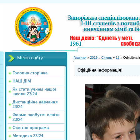
Меню сайту
Главная
»
2019
»
Січень
»
12
» Офіційна і
Офіційна інформація!
Головна сторінка
НАШ ДІМ
Як стати учнем нашої
школи 23/24
Дистанційне навчання
23/24
Форми здобуття освіти
23/24
Освітня програма
Методика 23/24