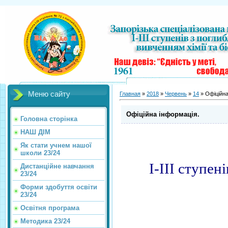
Меню сайту
Главная
»
2018
»
Червень
»
14
» Офіційна
Офіційна інформація.
Головна сторінка
НАШ ДІМ
Як стати учнем нашої
школи 23/24
І-ІІІ ступен
Дистанційне навчання
23/24
Форми здобуття освіти
23/24
Освітня програма
Методика 23/24