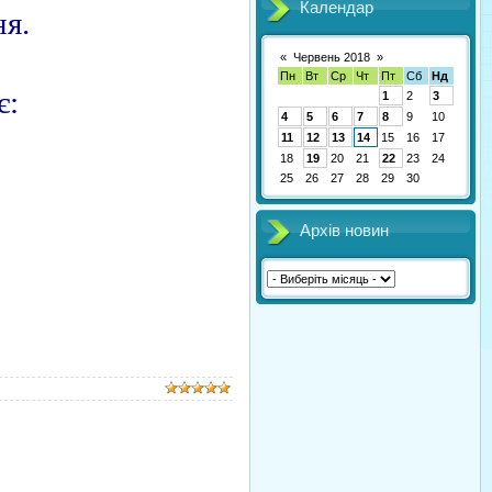
Календар
ня.
«
Червень 2018
»
Пн
Вт
Ср
Чт
Пт
Сб
Нд
є:
1
2
3
4
5
6
7
8
9
10
11
12
13
14
15
16
17
18
19
20
21
22
23
24
25
26
27
28
29
30
Архів новин