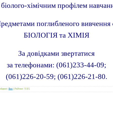
 біолого-хімічним профілем навчан
редметами поглибленого вивчення 
БІОЛОГІЯ та ХІМІЯ
За довідками звертатися
за телефонами: (061)233-44-09;
(061)226-20-59; (061)226-21-80.
обавил
:
Вио
|
Рейтинг
:
5.0
/
1