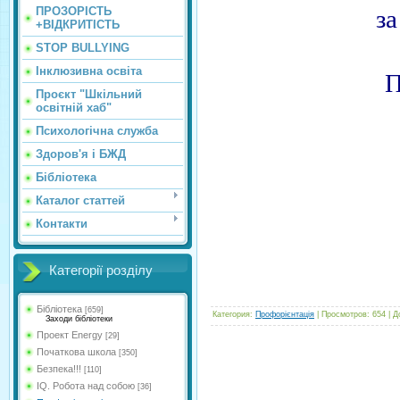
ПРОЗОРІСТЬ
за
+ВІДКРИТІСТЬ
STOP BULLYING
Інклюзивна освіта
П
Проєкт "Шкільний
освітній хаб"
Психологічна служба
Здоров'я і БЖД
Бібліотека
Каталог статтей
Контакти
Категорії розділу
Бібліотека
[659]
Категория
:
Профорієнтація
|
Просмотров
:
654
|
Д
Заходи бібліотеки
Проект Energy
[29]
Початкова школа
[350]
Безпека!!!
[110]
IQ. Робота над собою
[36]