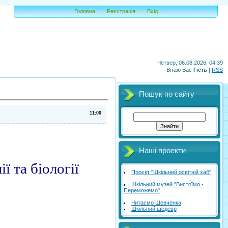
Головна
Реєстрація
Вхід
Четвер, 06.08.2026, 04:39
Вітаю Вас
Гість
|
RSS
Пошук по сайту
11:00
Наші проекти
ї та біології
Проєкт "Шкільний освітній хаб"
Шкільний музей "Вистоїмо -
Переможемо"
Читаємо Шевченка
Шкільний шедевр