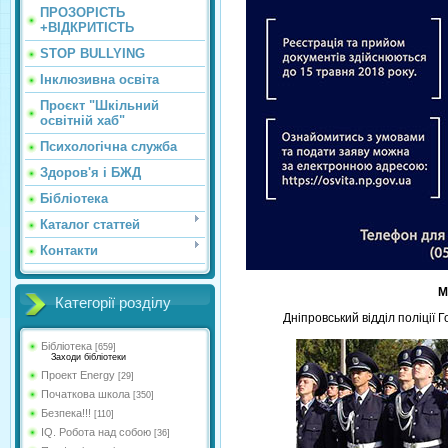
ПРОЗОРІСТЬ
+ВІДКРИТІСТЬ
STOP BULLYING
Інклюзивна освіта
Проєкт "Шкільний
освітній хаб"
Психологічна служба
Здоров'я і БЖД
Бібліотека
Каталог статтей
Контакти
М
Категорії розділу
Дніпровський відділ поліції 
Бібліотека
[659]
Заходи бібліотеки
Проект Energy
[29]
Початкова школа
[350]
Безпека!!!
[110]
IQ. Робота над собою
[36]