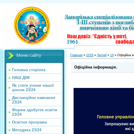
Меню сайту
Главная
»
2018
»
Лютий
»
19
» Офіційна і
Офіційна інформація.
Головна сторінка
НАШ ДІМ
Як стати учнем нашої
школи 23/24
Дистанційне навчання
23/24
Форми здобуття освіти
23/24
Освітня програма
Методика 23/24