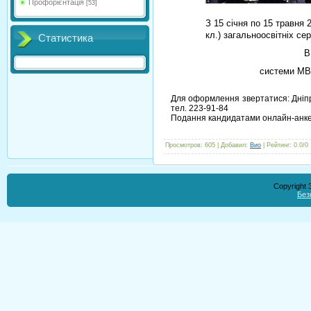
Профорієнтація
[53]
З 15 січня по 15 травня 
кл.) загальноосвітніх с
Статистика
В
системи МВ
Для оформлення звертатися: Дніпро
тел. 223-91-84
Подання кандидатами онлайн-анкет 
Просмотров
:
605
|
Добавил
:
Вио
|
Рейтинг
:
0.0
/
0
Copyright
Без