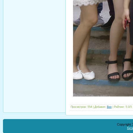
Просмотров
:
554
|
Добавил
:
Вио
|
Рейтинг
:
5.0
/
5
Copyright
Без