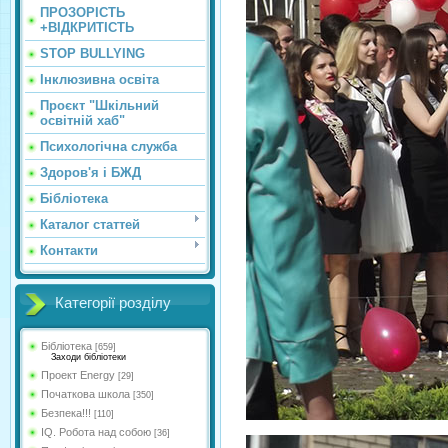
ПРОЗОРІСТЬ
+ВІДКРИТІСТЬ
STOP BULLYING
Інклюзивна освіта
Проєкт "Шкільний
освітній хаб"
Психологічна служба
Здоров'я і БЖД
Бібліотека
Каталог статтей
Контакти
Категорії розділу
Бібліотека
[659]
Заходи бібліотеки
Проект Energy
[29]
Початкова школа
[350]
Безпека!!!
[110]
IQ. Робота над собою
[36]