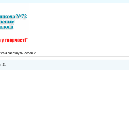
згам засохнуть. сезон-2.
-2.