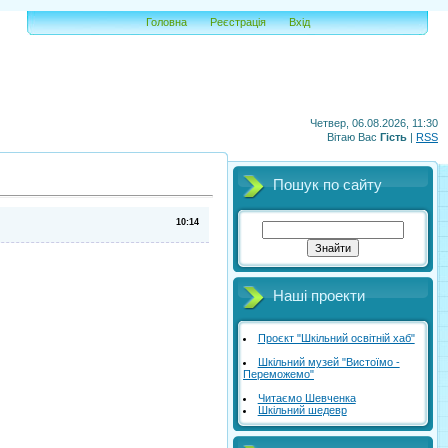
Головна
Реєстрація
Вхід
Четвер, 06.08.2026, 11:30
Вітаю Вас
Гість
|
RSS
Пошук по сайту
10:14
Наші проекти
Проєкт "Шкільний освітній хаб"
Шкільний музей "Вистоїмо -
Переможемо"
Читаємо Шевченка
Шкільний шедевр