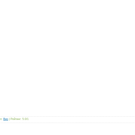
л
:
Вио
|
Рейтинг
:
5.0
/
1