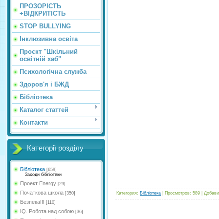
ПРОЗОРІСТЬ
+ВІДКРИТІСТЬ
STOP BULLYING
Інклюзивна освіта
Проєкт "Шкільний
освітній хаб"
Психологічна служба
Здоров'я і БЖД
Бібліотека
Каталог статтей
Контакти
Категорії розділу
Бібліотека
[659]
Заходи бібліотеки
Проект Energy
[29]
Початкова школа
[350]
Категория
:
Бібліотека
|
Просмотров
:
589
|
Добави
Безпека!!!
[110]
IQ. Робота над собою
[36]