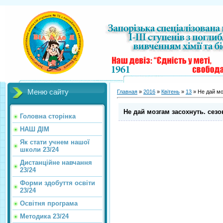
Меню сайту
Главная
»
2016
»
Квітень
»
13
» Не дай мо
Не дай мозгам засохнуть. сезон
Головна сторінка
НАШ ДІМ
Як стати учнем нашої
школи 23/24
Дистанційне навчання
23/24
Форми здобуття освіти
23/24
Освітня програма
Методика 23/24