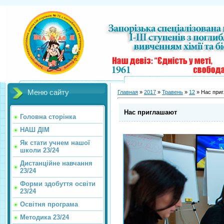
Меню сайту
Главная
»
2017
»
Травень
»
12
» Нас при
Нас приглашают
Головна сторінка
НАШ ДІМ
Як стати учнем нашої
школи 23/24
Дистанційне навчання
23/24
Форми здобуття освіти
23/24
Освітня програма
Методика 23/24