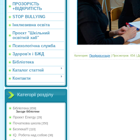
ПРОЗОРІСТЬ
+ВІДКРИТІСТЬ
STOP BULLYING
Інклюзивна освіта
Проєкт "Шкільний
освітній хаб"
Психологічна служба
Здоров'я і БЖД
Категория
:
Профорієнтація
|
Просмотров
:
654
|
Д
Бібліотека
Каталог статтей
Контакти
Категорії розділу
Бібліотека
[659]
Заходи бібліотеки
Проект Energy
[29]
Початкова школа
[350]
Безпека!!!
[110]
IQ. Робота над собою
[36]