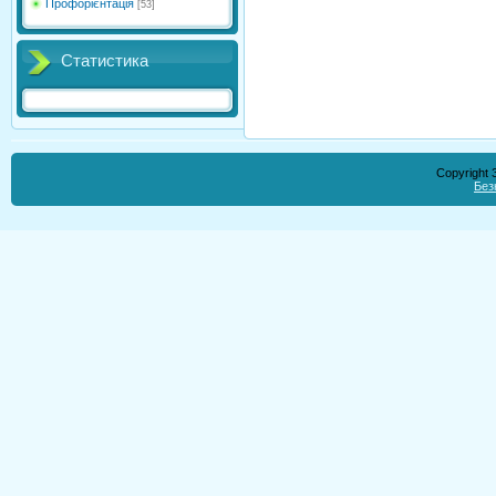
Профорієнтація
[53]
Статистика
Copyright
Без