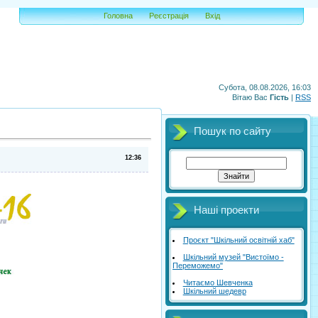
Головна
Реєстрація
Вхід
Субота, 08.08.2026, 16:03
Вітаю Вас
Гість
|
RSS
Пошук по сайту
12:36
Наші проекти
Проєкт "Шкільний освітній хаб"
Шкільний музей "Вистоїмо -
Переможемо"
Читаємо Шевченка
Шкільний шедевр