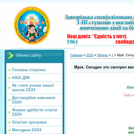
Меню сайту
Главная
»
2016
»
Липень
»
7
» Мрія. Сего
Мрія. Сегодня это смотрел ве
Головна сторінка
НАШ ДІМ
Як стати учнем нашої
школи 23/24
Дистанційне навчання
23/24
Форми здобуття освіти
23/24
Освітня програма
Методика 23/24