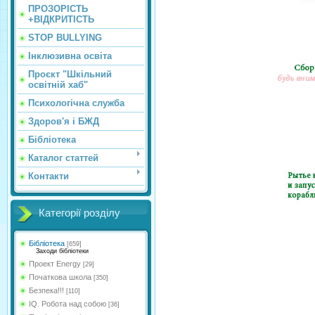
ПРОЗОРІСТЬ
+ВІДКРИТІСТЬ
STOP BULLYING
Інклюзивна освіта
Проєкт "Шкільний
освітній хаб"
Психологічна служба
Здоров'я і БЖД
Бібліотека
Каталог статтей
Контакти
Категорії розділу
Бібліотека
[659]
Заходи бібліотеки
Проект Energy
[29]
Початкова школа
[350]
Безпека!!!
[110]
IQ. Робота над собою
[36]