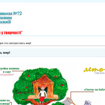
дня это смотрел весь мир!
сь мир!