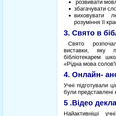
розвивати мовле
збагачувати сл
виховувати 
розуміння її кра
3. Свято в біб
Свято розпочало
виставки, яку 
бібліотекарем шк
«Рідна мова солов'
4. Онлайн- ан
Учні підготували ці
були представлені 
5 .Відео декл
Найактивніші учн