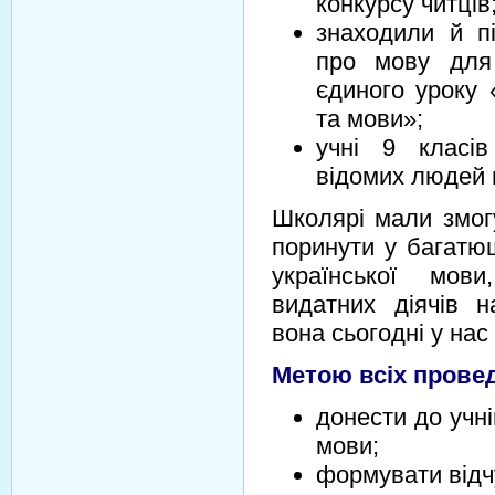
конкурсу читців
знаходили й п
про мову для
єдиного уроку 
та мови»;
учні 9 класі
відомих людей 
Школярі мали змогу
поринути у багатющ
української мов
видатних діячів 
вона сьогодні у нас 
Метою всіх провед
донести до учні
мови;
формувати відчу