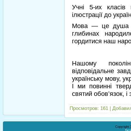
Учні 5-их класів 
ілюстрації до україн
Мова — це душа на
глибинах народил
гордитися наш наро
Нашому покол
відповідальне завд
українську мову, у
І ми повинні тве
святий обов’язок, і 
Просмотров
:
161
|
Добави
Copyright
Без