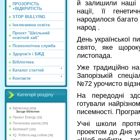
й залишили наші 
ПРОЗОРІСТЬ
+ВІДКРИТІСТЬ
нації, її генети
STOP BULLYING
народилося багато 
Інклюзивна освіта
народ .
Проєкт "Шкільний
освітній хаб"
День української п
Психологічна служба
свято, яке щорок
Здоров'я і БЖД
листопада.
Бібліотека
Уже традиційно н
Каталог статтей
Запорізькій спеціа
Контакти
№72 урочисто відзн
На передодні здо
Категорії розділу
готували найрізном
Бібліотека
[659]
писемності. Програ
Заходи бібліотеки
Проект Energy
[29]
Учні школи прот
Початкова школа
[350]
Безпека!!!
[110]
проектом до Дня ук
IQ. Робота над собою
[36]
«Щоб любити – тре