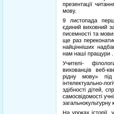
презентації читанн
мову.
9 листопада пер
єдиний виховний за
писемності та мови
ще раз переконати
найцінніших надба
нам наші пращури .
Учителі- філоло
вихованців веб-к
рідну мову» пі
інтелектуально-ло
здібності дітей, с
самосвідомості учн
загальнокультурну 
На уроках історії 