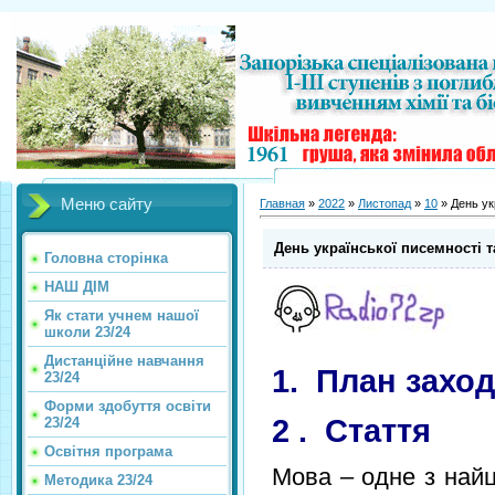
Меню сайту
Главная
»
2022
»
Листопад
»
10
» День ук
День української писемності т
Головна сторінка
НАШ ДІМ
Як стати учнем нашої
школи 23/24
Дистанційне навчання
1. План заход
23/24
Форми здобуття освіти
2 . Стаття
23/24
Освітня програма
Мова – одне з найц
Методика 23/24