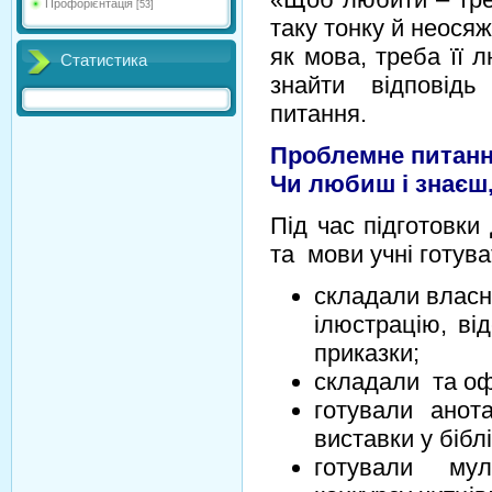
Профорієнтація
[53]
таку тонку й неосяж
як мова, треба її 
Статистика
знайти відповід
питання.
Проблемне питан
Чи любиш і знаєш,
Під час підготовки
та мови учні готува
складали власн
ілюстрацію, від
приказки;
складали та оф
готували ано
виставки у біблі
готували мул