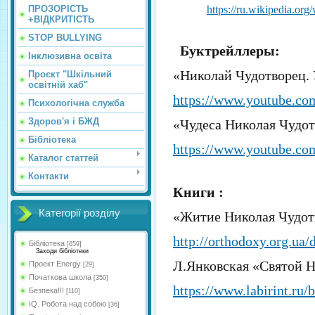
ПРОЗОРІСТЬ
https://ru.wikipedia.org/
+ВІДКРИТІСТЬ
STOP BULLYING
Буктрейллер
ы:
Інклюзивна освіта
«Николай Чудотворец.
Проєкт "Шкільний
освітній хаб"
https://www.youtube.c
Психологічна служба
Здоров'я і БЖД
«Чудеса Николая Чудо
Бібліотека
https://www.youtube.c
Каталог статтей
Контакти
Книги
:
Категорії розділу
«Житие Николая Чудот
http://orthodoxy.org.ua/
Бібліотека
[659]
Заходи бібліотеки
Л.Янковская «Святой 
Проект Energy
[29]
Початкова школа
[350]
https://www.labirint.ru
Безпека!!!
[110]
IQ. Робота над собою
[36]