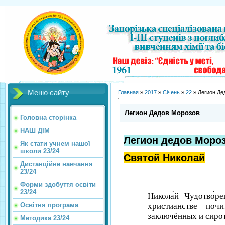
Меню сайту
Главная
»
2017
»
Січень
»
22
» Легион Де
Легион Дедов Морозов
Головна сторінка
НАШ ДІМ
Легион дедов Моро
Як стати учнем нашої
школи 23/24
Святой Николай
Дистанційне навчання
23/24
Форми здобуття освіти
23/24
Никола́й Чудотво́ре
Освітня програма
христианстве поч
заключённых и сирот
Методика 23/24