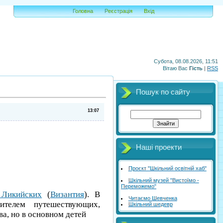
Головна
Реєстрація
Вхід
Субота, 08.08.2026, 11:51
Вітаю Вас
Гість
|
RSS
Пошук по сайту
13:07
Наші проекти
Проєкт "Шкільний освітній хаб"
Шкільний музей "Вистоїмо -
Переможемо"
Ликийских
(
Византия
). В
Читаємо Шевченка
ителем путешествующих,
Шкільний шедевр
а, но в основном детей