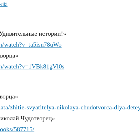
wiki
 Удивительные истории!»
om/watch?v=ta5isn78uWo
творца»
om/watch?v=1VBk81gVl0s
ворца»
data/zhitie-svyatitelya-nikolaya-chudotvorca-dlya-dete
Николай Чудотворец»
/books/587715/