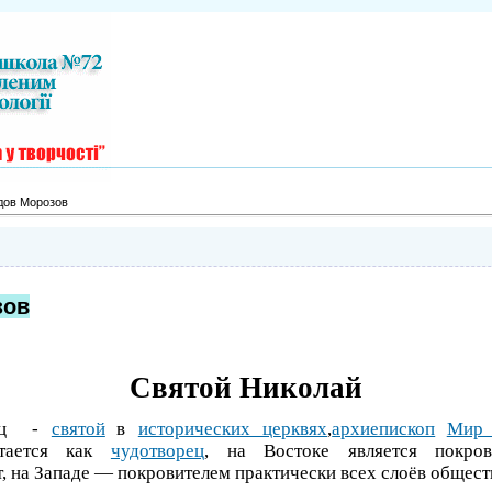
дов Морозов
зов
Святой Николай
ц
-
святой
в
исторических церквях
,
архиепископ
Мир 
итается как
чудотворец
, на Востоке является покров
, на Западе — покровителем практически всех слоёв обществ