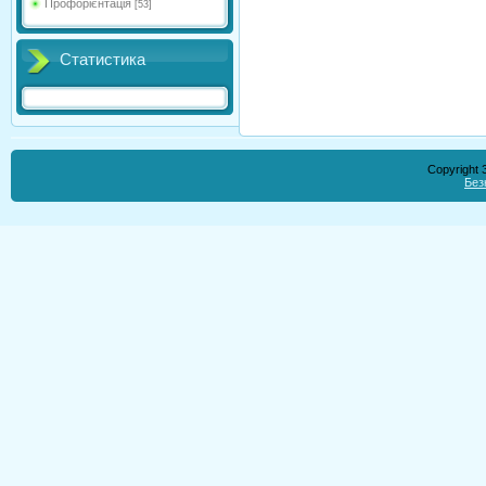
Профорієнтація
[53]
Статистика
Copyright
Без