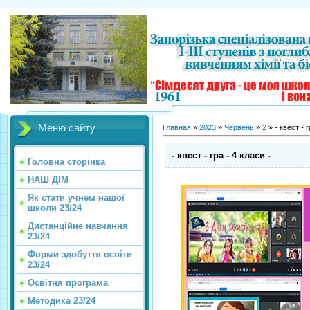
Меню сайту
Главная
»
2023
»
Червень
»
2
» - квест - г
- квест - гра - 4 класи -
Головна сторінка
НАШ ДІМ
Як стати учнем нашої
школи 23/24
Дистанційне навчання
23/24
Форми здобуття освіти
23/24
Освітня програма
Методика 23/24