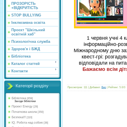
ПРОЗОРІСТЬ
+ВІДКРИТІСТЬ
STOP BULLYING
Інклюзивна освіта
Проєкт "Шкільний
освітній хаб"
1 червня учні 4 
Психологічна служба
інформаційно-роз
Здоров'я і БЖД
Міжнародному дню зах
квест-грі: розгадув
Бібліотека
відповідали на пита
Каталог статтей
Бажаємо всім діт
Контакти
Категорії розділу
Просмотров
:
111
|
Добавил
:
Вио
|
Рейтинг
:
5.0
/
3
Бібліотека
[659]
Заходи бібліотеки
Проект Energy
[29]
Початкова школа
[350]
Безпека!!!
[110]
IQ. Робота над собою
[36]