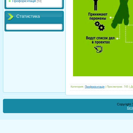
Профорієнтація
[53]
Статистика
Категория
:
Профорієнтація
|
Просмотров
:
745
|
Д
Copyright
Без