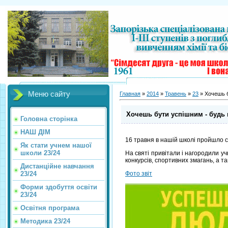
Меню сайту
Главная
»
2014
»
Травень
»
23
» Хочешь б
Хочешь бути успішним - будь
Головна сторінка
НАШ ДІМ
16 травня в нашій школі пройшло с
Як стати учнем нашої
школи 23/24
На святі привітали і нагородили уч
конкурсів, спортивних змагань, а та
Дистанційне навчання
23/24
Фото звіт
Форми здобуття освіти
23/24
Освітня програма
Методика 23/24