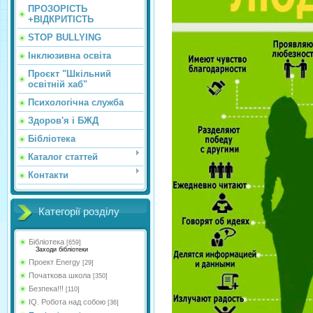
ПРОЗОРІСТЬ
+ВІДКРИТІСТЬ
STOP BULLYING
Інклюзивна освіта
Проєкт "Шкільний
освітній хаб"
Психологічна служба
Здоров'я і БЖД
Бібліотека
Каталог статтей
Контакти
Категорії розділу
Бібліотека
[659]
Заходи бібліотеки
Проект Energy
[29]
Початкова школа
[350]
Безпека!!!
[110]
IQ. Робота над собою
[36]