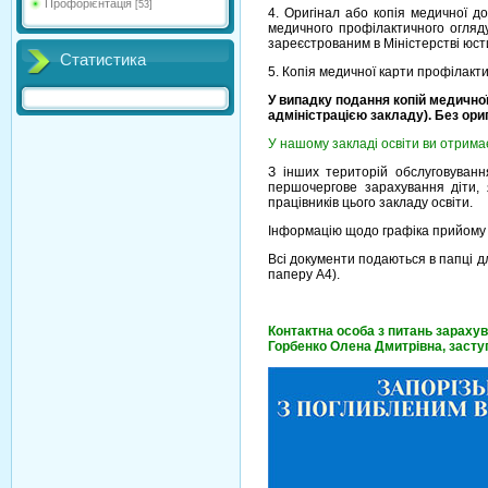
Профорієнтація
[53]
4. Оригінал або копія медичної д
медичного профілактичного огляду
зареєстрованим в Міністерстві юсти
Статистика
5. Копія медичної карти профілак
У випадку подання копій медично
адміністрацією закладу). Без ори
У нашому закладі освіти ви отримає
З інших територій обслуговуван
першочергове зарахування діти, 
працівників цього закладу освіти.
Інформацію щодо графіка прийому 
Всі документи подаються в папці д
паперу А4).
Контактна особа з питань зарахув
Горбенко Олена Дмитрівна, засту