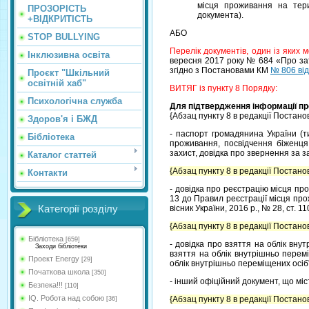
місця проживання на тери
ПРОЗОРІСТЬ
документа).
+ВІДКРИТІСТЬ
АБО
STOP BULLYING
Перелік документів, один із яких
Інклюзивна освіта
вересня 2017 року № 684 «Про затв
згідно з Постановами КМ
№ 806 від
Проєкт "Шкільний
освітній хаб"
ВИТЯГ із пункту 8 Порядку:
Психологічна служба
Для підтвердження інформації про
{Абзац пункту 8 в редакції Постано
Здоров'я і БЖД
- паспорт громадянина України (т
Бібліотека
проживання, посвідчення біженця,
захист, довідка про звернення за з
Каталог статтей
{Абзац пункту 8 в редакції Постано
Контакти
- довідка про реєстрацію місця пр
13 до Правил реєстрації місця про
Категорії розділу
вісник України, 2016 р., № 28, ст. 11
{Абзац пункту 8 в редакції Постано
Бібліотека
[659]
- довідка про взяття на облік вн
Заходи бібліотеки
взяття на облік внутрішньо перем
Проект Energy
[29]
облік внутрішньо переміщених осіб” (
Початкова школа
[350]
- інший офіційний документ, що міс
Безпека!!!
[110]
IQ. Робота над собою
{Абзац пункту 8 в редакції Постано
[36]