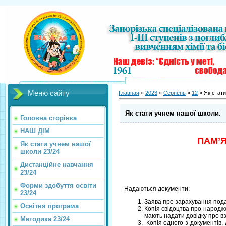
Меню сайту
Главная
»
2023
»
Серпень
»
12
» Як стати
Як стати учнем нашої школи.
Головна сторінка
НАШ ДІМ
ПАМ’Я
Як стати учнем нашої
школи 23/24
Дистанційне навчання
23/24
Форми здобуття освіти
Надаються документи:
23/24
Заява про зарахування пода
Освітня програма
Копія свідоцтва про народж
мають надати довідку про в
Методика 23/24
Копія одного з документів, 