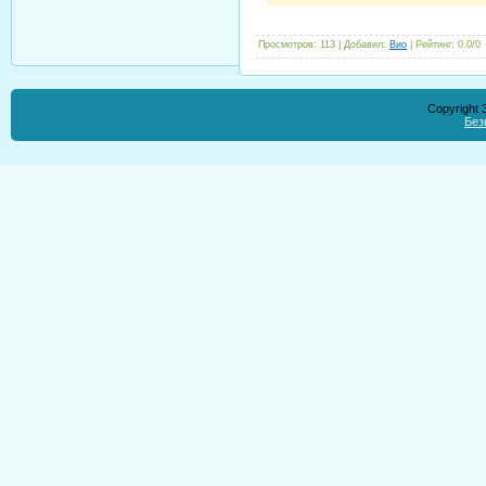
Просмотров
:
113
|
Добавил
:
Вио
|
Рейтинг
:
0.0
/
0
Copyright
Без