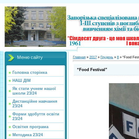
Меню сайту
Главная
»
2017
»
Грудень
»
8
» “Food Fest
“Food Festival”
Головна сторінка
НАШ ДІМ
Як стати учнем нашої
школи 23/24
Дистанційне навчання
23/24
Форми здобуття освіти
23/24
Освітня програма
Методика 23/24