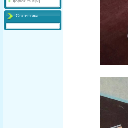
Профорієнтація
[53]
Статистика