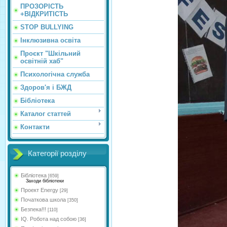
ПРОЗОРІСТЬ
+ВІДКРИТІСТЬ
STOP BULLYING
Інклюзивна освіта
Проєкт "Шкільний
освітній хаб"
Психологічна служба
Здоров'я і БЖД
Бібліотека
Каталог статтей
Контакти
Категорії розділу
Бібліотека
[659]
Заходи бібліотеки
Проект Energy
[29]
Початкова школа
[350]
Безпека!!!
[110]
IQ. Робота над собою
[36]