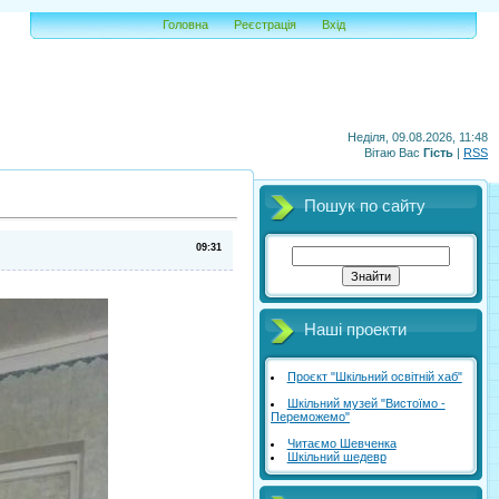
Головна
Реєстрація
Вхід
Неділя, 09.08.2026, 11:48
Вітаю Вас
Гість
|
RSS
Пошук по сайту
09:31
Наші проекти
Проєкт "Шкільний освітній хаб"
Шкільний музей "Вистоїмо -
Переможемо"
Читаємо Шевченка
Шкільний шедевр