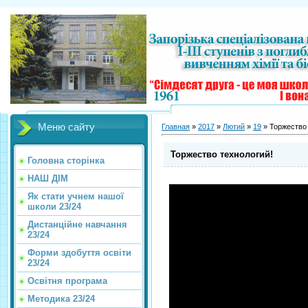
Меню сайту
Главная
»
2017
»
Лютий
»
19
» Торжество 
Торжество технологий!
Головна сторінка
НАШ ДІМ
Як стати учнем нашої
школи 23/24
Дистанційне навчання
23/24
Форми здобуття освіти
23/24
Освітня програма
Методика 23/24