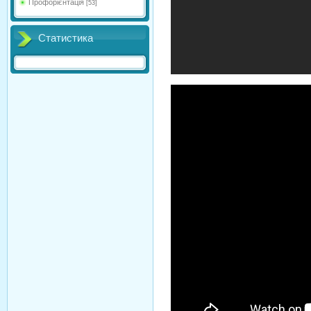
Профорієнтація
[53]
Статистика