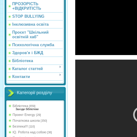
ПРОЗОРІСТЬ
+ВІДКРИТІСТЬ
STOP BULLYING
Інклюзивна освіта
Проєкт "Шкільний
освітній хаб"
Психологічна служба
Здоров'я і БЖД
Бібліотека
Каталог статтей
Контакти
Категорії розділу
Бібліотека
[659]
Заходи бібліотеки
Проект Energy
[29]
Початкова школа
[350]
Безпека!!!
[110]
IQ. Робота над собою
[36]