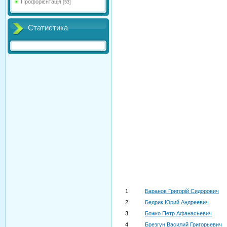
Профорієнтація
[53]
Статистика
1
Баранов Григорій Сидорович
2
Бедрик Юрий Андреевич
3
Божко Петр Афанасьевич
4
Брезгун Василий Григорьевич