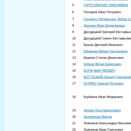
5
ГИРЯ ЄВДОКІЯ ТИМОФІЇВНА
6
Гончаров Иван Петрович
7
Гончарук (Янчевська) Любов О
8
Доценко Иван Евдокимович
9
Дроздецкий Григорий Евстафье
10
Дроздецкий Семен Евстафьеви
11
Ершов Дмитрий Иванович
12
Ефимова Мария Григорьевна
13
Ищенко Степан Денисович
14
Кобцев Фёдор Борисович
15
КОРЖ ІВАН ЯКОВИЧ
16
КОСТЕЦКИЙ Леонид Григорьев
17
КУЛЯКО Георгий Петрович
18
Курбаков Иван Фёдорович
19
Литвин Петр Кириллович
20
Литвиненко Виктор
21
Ложников Александра Николае
22
Ложников Иван Сергеевич