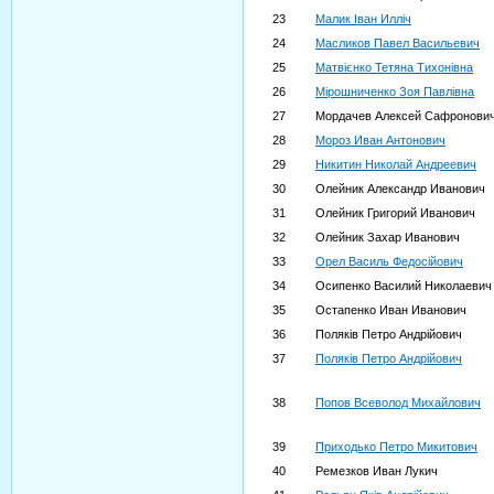
23
Малик Іван Илліч
24
Масликов Павел Васильевич
25
Матвієнко Тетяна Тихонівна
26
Мірошниченко Зоя Павлівна
27
Мордачев Алексей Сафронови
28
Мороз Иван Антонович
29
Никитин Николай Андреевич
30
Олейник Александр Иванович
31
Олейник Григорий Иванович
32
Олейник Захар Иванович
33
Орел Василь Федосійович
34
Осипенко Василий Николаевич
35
Остапенко Иван Иванович
36
Поляків Петро Андрійович
37
Поляків Петро Андрійович
38
Попов Всеволод Михайлович
39
Приходько Петро Микитович
40
Ремезков Иван Лукич