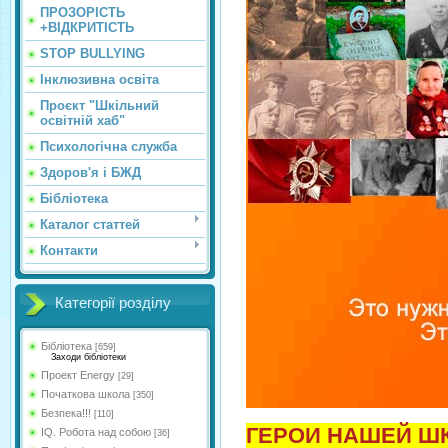
ПРОЗОРІСТЬ
+ВІДКРИТІСТЬ
STOP BULLYING
Інклюзивна освіта
Проєкт "Шкільний
освітній хаб"
Психологічна служба
Здоров'я і БЖД
Бібліотека
Каталог статтей
Контакти
Категорії розділу
Бібліотека
[659]
Заходи бібліотеки
Проект Energy
[29]
Початкова школа
[350]
Безпека!!!
[110]
ГЕРОИ НАШЕЙ Ш
IQ. Робота над собою
[36]