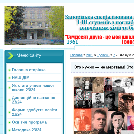
Меню сайту
Главная
»
2019
»
Травень
»
7
» Это нужн
Это нужно — не мертвым! Эт
Головна сторінка
НАШ ДІМ
Як стати учнем нашої
школи 23/24
Дистанційне навчання
23/24
Форми здобуття освіти
23/24
Освітня програма
Методика 23/24