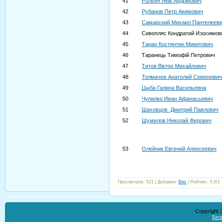
41
Рольян Яків Андрійович
42
Рубанов Петр Акимович
43
Самарский Михаил Пантелеев
44
Сивопляс Кондратий Изосимов
45
Таран Костянтин Микитович
46
Таранець Тимофій Петрович
47
Титов Віктор Михайлович
48
Толмачев Анатолий Семенович
49
Цыба Галина Васильевна
50
Чупилко Иван Афанасьевич
51
Шаховцов Дмитрий Павлович
52
Шумилов Николай Ферович
53
Олейник Евгений Алексеевич
Просмотров
:
521
|
Добавил
:
Вио
|
Рейтинг
:
5.0
/
1
Copyright
Без