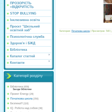
ПРОЗОРІСТЬ
+ВІДКРИТІСТЬ
STOP BULLYING
Інклюзивна освіта
Проєкт "Шкільний
освітній хаб"
Категория
:
Початкова школа
|
Просмотров
:
540
|
Психологічна служба
Здоров'я і БЖД
Бібліотека
Каталог статтей
Контакти
Категорії розділу
Бібліотека
[659]
Заходи бібліотеки
Проект Energy
[29]
Початкова школа
[350]
Безпека!!!
[110]
IQ. Робота над собою
[36]