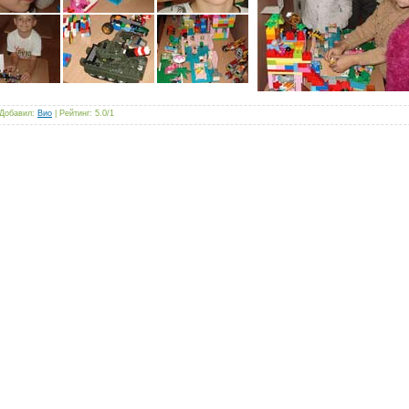
Добавил
:
Вио
|
Рейтинг
:
5.0
/
1