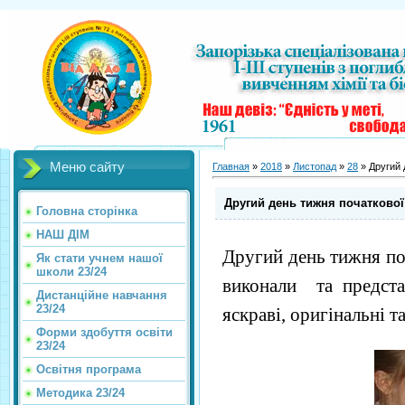
Меню сайту
Главная
»
2018
»
Листопад
»
28
» Другий 
Другий день тижня початкової 
Головна сторінка
НАШ ДІМ
Другий день тижня по
Як стати учнем нашої
школи 23/24
виконали та предста
Дистанційне навчання
23/24
яскраві, оригінальні та
Форми здобуття освіти
23/24
Освітня програма
Методика 23/24