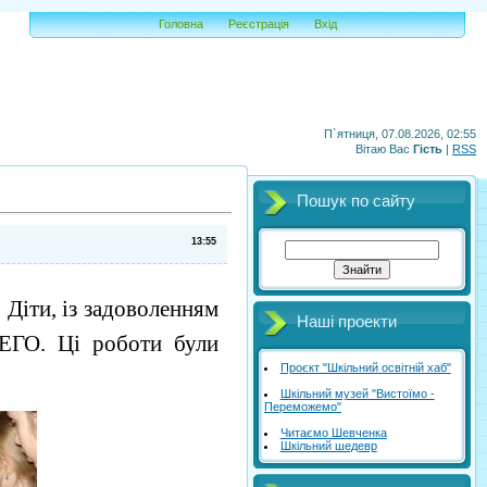
Головна
Реєстрація
Вхід
П`ятниця, 07.08.2026, 02:55
Вітаю Вас
Гість
|
RSS
Пошук по сайту
13:55
Діти, із задоволенням
Наші проекти
ЛЕГО. Ці роботи були
Проєкт "Шкільний освітній хаб"
Шкільний музей "Вистоїмо -
Переможемо"
Читаємо Шевченка
Шкільний шедевр