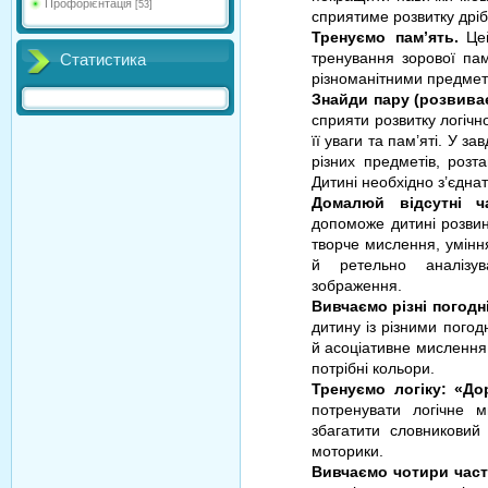
Профорієнтація
[53]
сприятиме розвитку дріб
Тренуємо пам’ять.
Ц
тренування зорової пам
Статистика
різноманітними предмет
Знайди пару (розвиває
сприяти розвитку логічн
її уваги та пам’яті. У 
різних предметів, розт
Дитині необхідно з’єднат
Домалюй відсутні ч
допоможе дитині розвину
творче мислення, уміння
й ретельно аналізув
зображення.
Вивчаємо різні погодн
дитину із різними пого
й асоціативне мислення,
потрібні кольори.
Тренуємо логіку: «До
потренувати логічне 
збагатити словниковий
моторики.
Вивчаємо чотири част