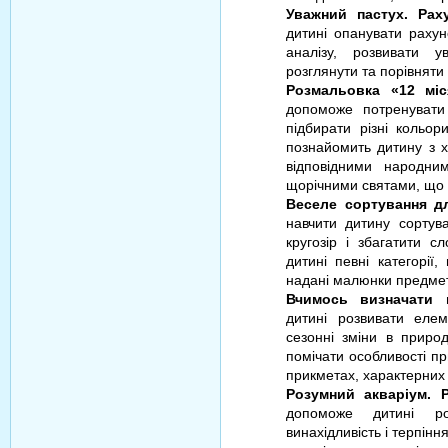
Уважний пастух. Рах
дитині опанувати раху
аналізу, розвивати у
розглянути та порівняти
Розмальовка «12 міс
допоможе потренувати 
підбирати різні кольо
познайомить дитину з 
відповідними народни
щорічними святами, що 
Веселе сортування д
навчити дитину сортува
кругозір і збагатити 
дитині певні категорії
надані малюнки предметі
Вчимось визначати 
дитині розвивати еле
сезонні зміни в приро
помічати особливості пр
прикметах, характерних
Розумний акваріум. 
допоможе дитині роз
винахідливість і терпін