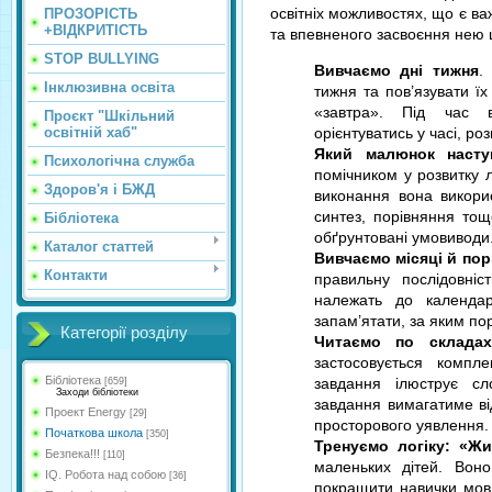
освітніх можливостях, що є в
ПРОЗОРІСТЬ
+ВІДКРИТІСТЬ
та впевненого засвоєння нею 
STOP BULLYING
Вивчаємо дні тижня
.
Інклюзивна освіта
тижня та пов’язувати їх
«завтра». Під час в
Проєкт "Шкільний
освітній хаб"
орієнтуватись у часі, ро
Який малюнок насту
Психологічна служба
помічником у розвитку 
Здоров'я і БЖД
виконання вона викорис
синтез, порівняння то
Бібліотека
обґрунтовані умовиводи
Каталог статтей
Вивчаємо місяці й пор
Контакти
правильну послідовніс
належать до календар
запам’ятати, за яким по
Категорії розділу
Читаємо по складах
застосовується компл
Бібліотека
завдання ілюструє с
[659]
Заходи бібліотеки
завдання вимагатиме від
Проект Energy
[29]
просторового уявлення.
Початкова школа
[350]
Тренуємо логіку: «Жи
Безпека!!!
[110]
маленьких дітей. Воно
IQ. Робота над собою
[36]
покращити навички мовл