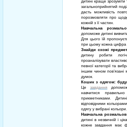
дитині краще зрозуміти 
загальноприйнятий поділ
дасть можливість повт
порозмовляти про щоден
кожній з її частин.
Навчальна розмаль
допоможе дитині вивчити 
Для цього їй пропонує
при цьому кожна цифра
Знайди схожі предмет
дитину робити логіч
проаналізувати властив
певної категорії та виб
іншим чином пов’язані 
думок.
Кошик з одягом: буд
Це
завдання
допоможе
навчитися правильно
прикметниками. Дити
відповідними кольорами
одягу у вибрані кольори.
Навчальна розмальов
дитині в незвичній і ці
кожне завдання має ф