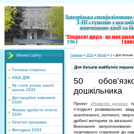
Меню сайту
Главная
»
2019
»
Лютий
»
4
» Для батьків
Для батьків майбутніх першок
Головна сторінка
НАШ ДІМ
50 обов’яз
Як стати учнем нашої
дошкільника
школи 23/24
Дистанційне навчання
23/24
Проект
«Розвиток дитини»
пр
п’ятдесят розвивальних зав
Форми здобуття освіти
23/24
аналітичного, логічного, творч
дрібної моторики та загальної 
Освітня програма
Виконання запропонованих
Методика 23/24
позитивного ставлення до нав