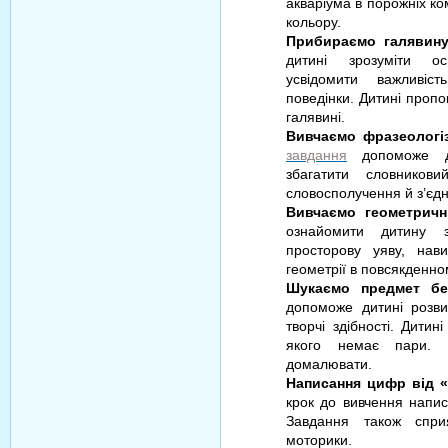
акваріума в порожніх ко
кольору.
Прибираємо галявину
дитині зрозуміти ос
усвідомити важливіс
поведінки. Дитині пропо
галявині.
Вивчаємо фразеологі
завдання
допоможе ди
збагатити словников
словосполучення й з’єдн
Вивчаємо геометричні
ознайомити дитину з
просторову уяву, нав
геометрії в повсякденном
Шукаємо предмет бе
допоможе дитині розвин
творчі здібності. Дити
якого немає пари. 
домалювати.
Написання цифр від «
крок до вивчення напис
Завдання також спри
моторики.