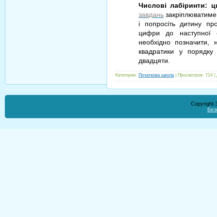
Числові лабіринти: ц
завдань
закріплюватиме 
і попросіть дитину пр
цифри до наступної 
необхідно позначити,
квадратики у порядку
двадцяти.
Категория
:
Початкова школа
|
Просмотров
:
714
|
Copyright
Без