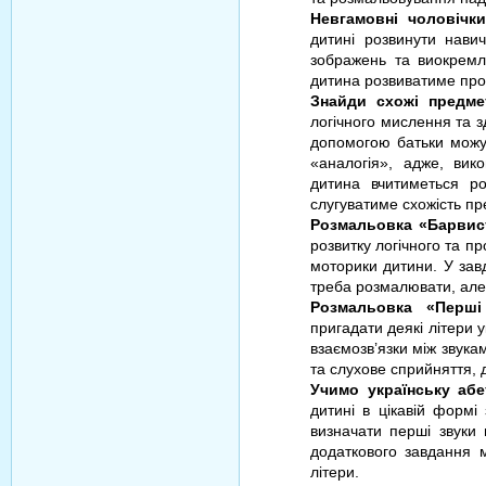
Невгамовні чоловічки
дитині розвинути навич
зображень та виокремл
дитина розвиватиме про
Знайди схожі предме
логічного мислення та з
допомогою батьки можу
«аналогія», адже, вик
дитина вчитиметься ро
слугуватиме схожість пр
Розмальовка «Барвист
розвитку логічного та п
моторики дитини. У завд
треба розмалювати, але
Розмальовка «Перші 
пригадати деякі літери у
взаємозв’язки між звука
та слухове сприйняття, 
Учимо українську аб
дитині в цікавій формі 
визначати перші звуки в
додаткового завдання м
літери.