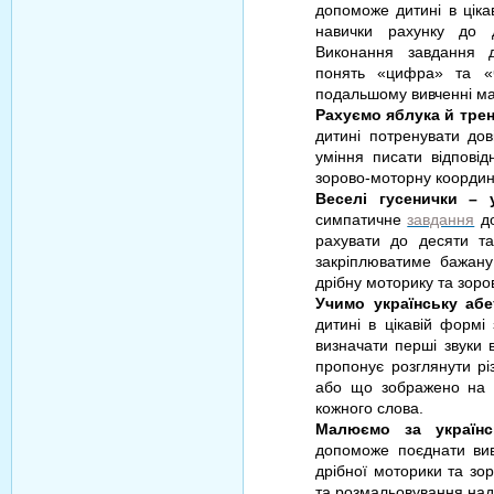
допоможе дитині в ціка
навички рахунку до 
Виконання завдання д
понять «цифра» та «
подальшому вивченні ма
Рахуємо яблука й тре
дитині потренувати дов
уміння писати відповід
зорово-моторну координ
Веселі гусенички – 
симпатичне
завдання
до
рахувати до десяти т
закріплюватиме бажану
дрібну моторику та зор
Учимо українську аб
дитині в цікавій формі 
визначати перші звуки в
пропонує розглянути рі
або що зображено на к
кожного слова.
Малюємо за українс
допоможе поєднати вив
дрібної моторики та зо
та розмальовування над