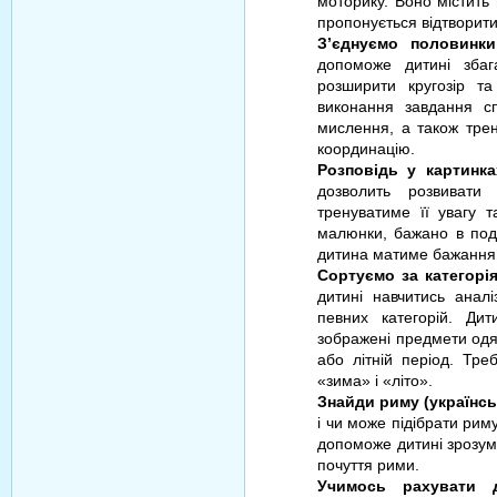
моторику. Воно містить 
пропонується відтворити
З’єднуємо половинки
допоможе дитині збаг
розширити кругозір т
виконання завдання сп
мислення, а також тре
координацію.
Розповідь у картинка
дозволить розвивати
тренуватиме її увагу 
малюнки, бажано в под
дитина матиме бажання,
Сортуємо за категорія
дитині навчитись аналі
певних категорій. Ди
зображені предмети одя
або літній період. Тре
«зима» і «літо».
Знайди риму (українсь
і чи може підібрати ри
допоможе дитині зрозум
почуття рими.
Учимось рахувати д