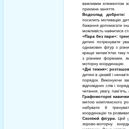
важливим елементом зо
приємне заняття.
Водоспад доброти: 
посилить мотивацію дит
бажання допомагати інш
можливість навчитися ст
«Пара без пари»: трен
дитині потренувати ув
однакових фігур з різ
краще запам’ятає таку г
з різними формами, з
моторну координацію.
«Дні тижня»: розташо
дитині в цікавій і ненав
порядок. Виконуючи за
відповідних слів і поря
читання, увагу, пам’ять,
Графомоторні навички
метою комплексного роз
набувати й тренуват
координацію та розвивати
Скопіюй фігури.
Цей
зорово-моторну коор