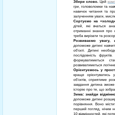
Збери слово.
Цей
ком
гри, головоломки та на
навичок читання та пра
залученням уваги, мисле
Сортуємо на «холодн
дітей, які вчаться ан
отриманні знання про н
треба вирізати та розсо
Розвиваємо увагу,
допоможе дитині навчит
об'єкті. Дитині необх
послідовність фрукті
формуватиметься ста
розвиватиметься логічн
Орієнтуємось у прост
краще орієнтуватись 
об’єктів, сприятиме ро
завдання дитина зможе 
історію про те, що зобр
Зима: знайди відмінн
допоможе дитині розшир
порівняння. Воно міст
перший погляд, нічим н
10 відмінностей, які по