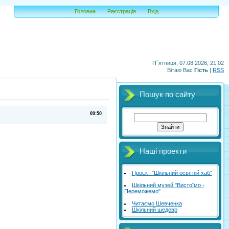
Головна
Реєстрація
Вхід
П`ятниця, 07.08.2026, 21:02
Вітаю Вас
Гість
|
RSS
Пошук по сайту
09:50
Наші проекти
Проєкт "Шкільний освітній хаб"
Шкільний музей "Вистоїмо -
Переможемо"
Читаємо Шевченка
Шкільний шедевр