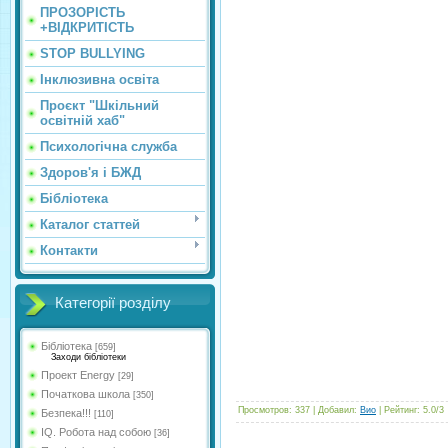
ПРОЗОРІСТЬ
+ВІДКРИТІСТЬ
STOP BULLYING
Інклюзивна освіта
Проєкт "Шкільний
освітній хаб"
Психологічна служба
Здоров'я і БЖД
Бібліотека
Каталог статтей
Контакти
Категорії розділу
Бібліотека
[659]
Заходи бібліотеки
Проект Energy
[29]
Початкова школа
[350]
Просмотров
:
337
|
Добавил
:
Вио
|
Рейтинг
:
5.0
/
3
Безпека!!!
[110]
IQ. Робота над собою
[36]