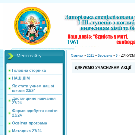
Меню сайту
Главная
»
2021
»
Березень
»
5
» ДЯКУЄМ
ДЯКУЄМО УЧАСНИКАМ АКЦІЇ
Головна сторінка
НАШ ДІМ
Як стати учнем нашої
школи 23/24
Дистанційне навчання
23/24
Форми здобуття освіти
23/24
Освітня програма
Методика 23/24