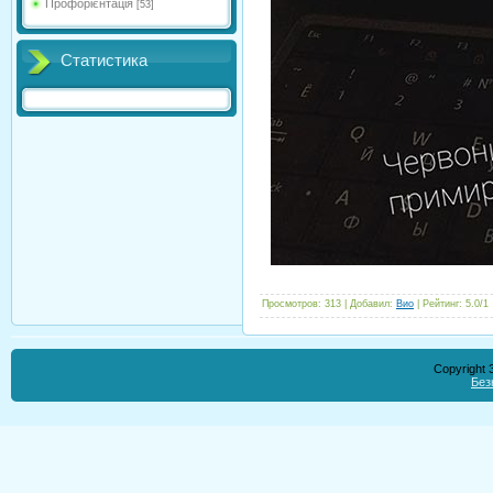
Профорієнтація
[53]
Статистика
Просмотров
:
313
|
Добавил
:
Вио
|
Рейтинг
:
5.0
/
1
Copyright
Без