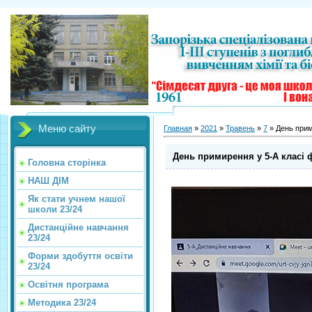
Меню сайту
Главная
»
2021
»
Травень
»
7
» День прим
День примирення у 5-А класі 
Головна сторінка
НАШ ДІМ
Як стати учнем нашої
школи 23/24
Дистанційне навчання
23/24
Форми здобуття освіти
23/24
Освітня програма
Методика 23/24