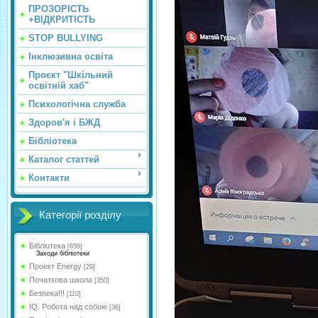
ПРОЗОРІСТЬ
+ВІДКРИТІСТЬ
STOP BULLYING
Інклюзивна освіта
Проєкт "Шкільний
освітній хаб"
Психологічна служба
Здоров'я і БЖД
Бібліотека
Каталог статтей
Контакти
Категорії розділу
Бібліотека
[659]
Заходи бібліотеки
Проект Energy
[29]
Початкова школа
[350]
Безпека!!!
[110]
IQ. Робота над собою
[36]