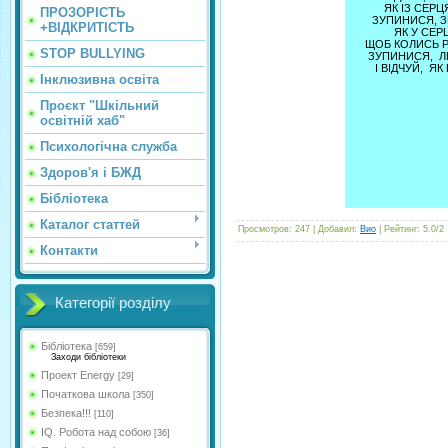
ЯК ІЗ СЕРЦ
ПРОЗОРІСТЬ
ЗУПИНИСЯ, З
+ВІДКРИТІСТЬ
ЯК У СЕР
ЩОБ КОЛИСЬ Р
STOP BULLYING
ЗУПИНИСЯ, Л
І ВІДЧУЙ, ЯК
Інклюзивна освіта
Проєкт "Шкільний
освітній хаб"
Психологічна служба
Здоров'я і БЖД
Бібліотека
Каталог статтей
Просмотров
:
247
|
Добавил
:
Вио
|
Рейтинг
:
5.0
/
2
Контакти
Категорії розділу
Бібліотека
[659]
Заходи бібліотеки
Проект Energy
[29]
Початкова школа
[350]
Безпека!!!
[110]
IQ. Робота над собою
[36]