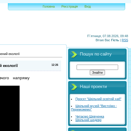
Головна
Реєстрація
Вхід
П`ятниця, 07.08.2026, 09:48
Вітаю Вас
Гість
|
RSS
Пошук по сайту
ений екології
 екології
12:26
вчого напряму
Наші проекти
Проєкт "Шкільний освітній хаб"
Шкільний музей "Вистоїмо -
Переможемо"
Читаємо Шевченка
Шкільний шедевр