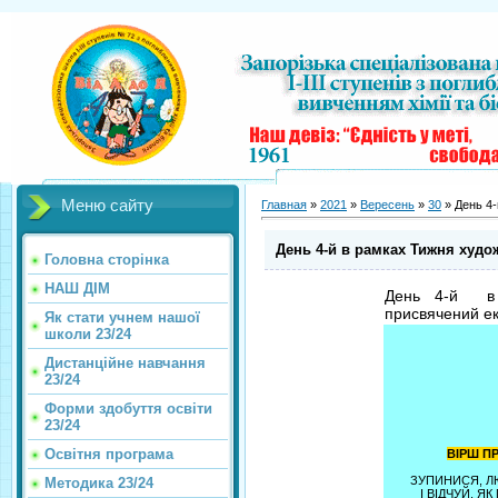
Меню сайту
Главная
»
2021
»
Вересень
»
30
» День 4-
День 4-й в рамках Тижня худо
Головна сторінка
НАШ ДІМ
День 4-й в р
присвячений е
Як стати учнем нашої
школи 23/24
Дистанційне навчання
23/24
Форми здобуття освіти
23/24
Освітня програма
ВІРШ П
ЗУПИНИСЯ, Л
Методика 23/24
І ВІДЧУЙ, Я