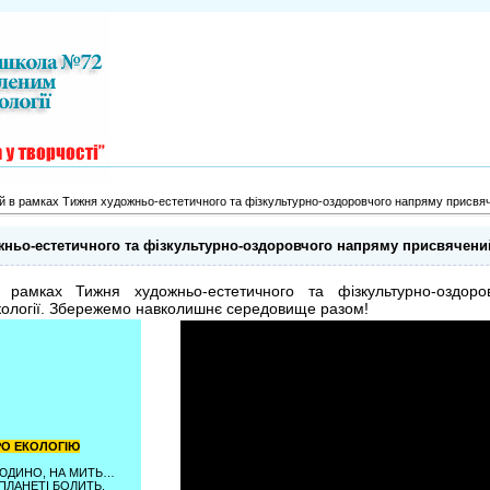
й в рамках Тижня художньо-естетичного та фізкультурно-оздоровчого напряму присвяч
жньо-естетичного та фізкультурно-оздоровчого напряму присвячений
амках Тижня художньо-естетичного та фізкультурно-оздоро
кології. Збережемо навколишнє середовище разом!
РО ЕКОЛОГІЮ
ЮДИНО, НА МИТЬ…
К ПЛАНЕТІ БОЛИТЬ.