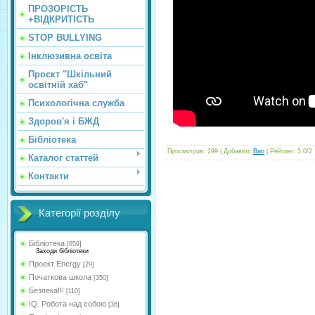
ПРОЗОРІСТЬ
+ВІДКРИТІСТЬ
STOP BULLYING
Інклюзивна освіта
Проєкт "Шкільний
освітній хаб"
Психологічна служба
Здоров'я і БЖД
Бібліотека
Просмотров
:
299
|
Добавил
:
Вио
|
Рейтинг
:
5.0
/
2
Каталог статтей
Контакти
Категорії розділу
Бібліотека
[659]
Заходи бібліотеки
Проект Energy
[29]
Початкова школа
[350]
Безпека!!!
[110]
IQ. Робота над собою
[36]