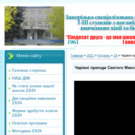
Меню сайту
Главная
»
2021
»
Грудень
»
18
» Чарівні п
Чарівні пригоди Святого Мико
Головна сторінка
НАШ ДІМ
Як стати учнем нашої
школи 23/24
Дистанційне навчання
23/24
Форми здобуття освіти
23/24
Освітня програма
Методика 23/24