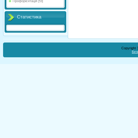
Профорієнтація
[53]
Статистика
Copyright
Без