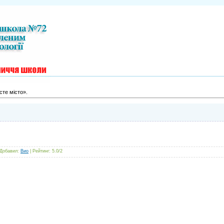
сте місто».
Добавил
:
Вио
|
Рейтинг
:
5.0
/
2