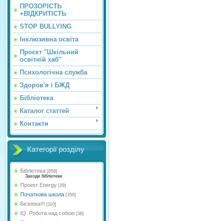
ПРОЗОРІСТЬ
+ВІДКРИТІСТЬ
STOP BULLYING
Інклюзивна освіта
Проєкт "Шкільний
освітній хаб"
Психологічна служба
Здоров'я і БЖД
Бібліотека
Каталог статтей
Контакти
Категорії розділу
Бібліотека
[659]
Заходи бібліотеки
Проект Energy
[29]
Початкова школа
[350]
Безпека!!!
[110]
IQ. Робота над собою
[36]