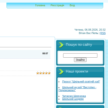
Головна
Реєстрація
Вхід
Четвер, 06.08.2026, 20:32
Вітаю Вас
Гість
|
RSS
Пошук по сайту
08:07
Наші проекти
Проєкт "Шкільний освітній хаб"
Шкільний музей "Вистоїмо -
Переможемо"
Читаємо Шевченка
Шкільний шедевр