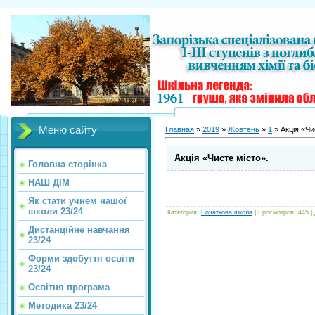
Меню сайту
Главная
»
2019
»
Жовтень
»
1
» Акція «Чи
Акція «Чисте місто».
Головна сторінка
НАШ ДІМ
Як стати учнем нашої
школи 23/24
Категория
:
Початкова школа
|
Просмотров
:
445
|
Дистанційне навчання
23/24
Форми здобуття освіти
23/24
Освітня програма
Методика 23/24