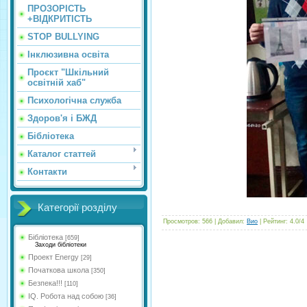
ПРОЗОРІСТЬ
+ВІДКРИТІСТЬ
STOP BULLYING
Інклюзивна освіта
Проєкт "Шкільний
освітній хаб"
Психологічна служба
Здоров'я і БЖД
Бібліотека
Каталог статтей
Контакти
Категорії розділу
Просмотров
:
566
|
Добавил
:
Вио
|
Рейтинг
:
4.0
/
4
Бібліотека
[659]
Заходи бібліотеки
Проект Energy
[29]
Початкова школа
[350]
Безпека!!!
[110]
IQ. Робота над собою
[36]