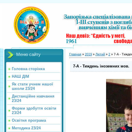
Меню сайту
Главная
»
2019
»
Лютий
»
2
» 7-А - Тижде
7-А - Тиждень іноземних мов.
Головна сторінка
НАШ ДІМ
Як стати учнем нашої
школи 23/24
Дистанційне навчання
23/24
Форми здобуття освіти
23/24
Освітня програма
Методика 23/24