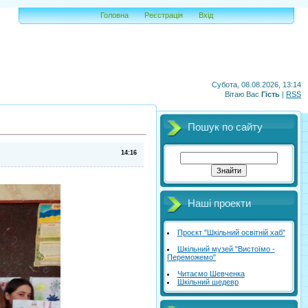
Головна
Реєстрація
Вхід
Субота, 08.08.2026, 13:14
Вітаю Вас
Гість
|
RSS
Пошук по сайту
14:16
Наші проекти
Проєкт "Шкільний освітній хаб"
Шкільний музей "Вистоїмо -
Переможемо"
Читаємо Шевченка
Шкільний шедевр