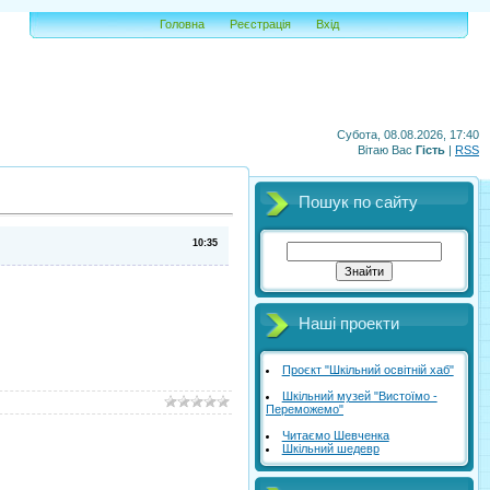
Головна
Реєстрація
Вхід
Субота, 08.08.2026, 17:40
Вітаю Вас
Гість
|
RSS
Пошук по сайту
10:35
Наші проекти
Проєкт "Шкільний освітній хаб"
Шкільний музей "Вистоїмо -
Переможемо"
Читаємо Шевченка
Шкільний шедевр