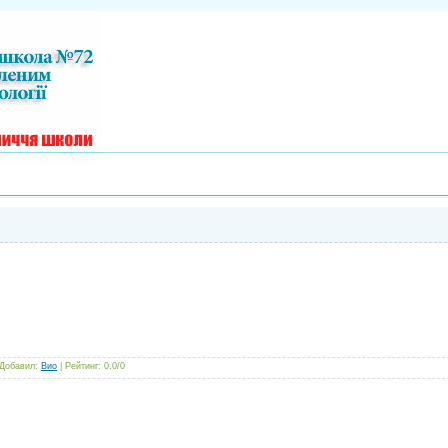
Добавил
:
Вио
|
Рейтинг
:
0.0
/
0