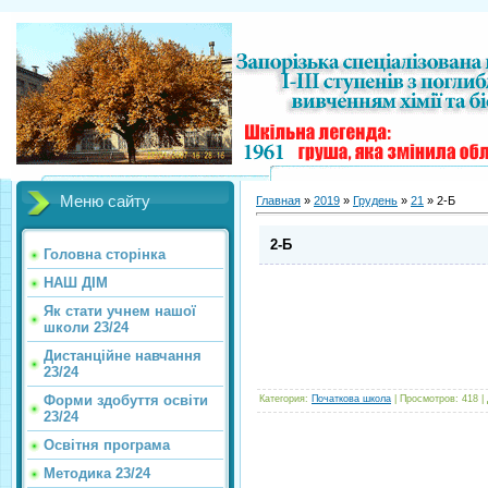
Меню сайту
Главная
»
2019
»
Грудень
»
21
» 2-Б
2-Б
Головна сторінка
НАШ ДІМ
Як стати учнем нашої
школи 23/24
Дистанційне навчання
23/24
Форми здобуття освіти
Категория
:
Початкова школа
|
Просмотров
:
418
|
23/24
Освітня програма
Методика 23/24