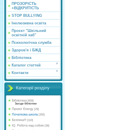
ПРОЗОРІСТЬ
+ВІДКРИТІСТЬ
STOP BULLYING
Інклюзивна освіта
Проєкт "Шкільний
освітній хаб"
Психологічна служба
Здоров'я і БЖД
Бібліотека
Каталог статтей
Контакти
Категорії розділу
Бібліотека
[659]
Заходи бібліотеки
Проект Energy
[29]
Початкова школа
[350]
Безпека!!!
[110]
IQ. Робота над собою
[36]