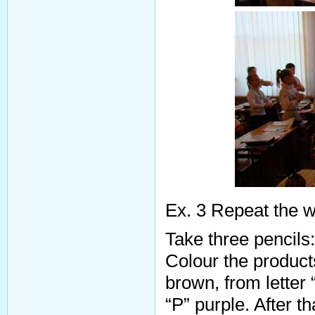
Ex. 3 Repeat the w
Take three pencils
Colour the products
brown, from letter 
“P” purple. After t