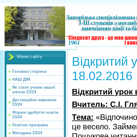
Меню сайту
Відкритий у
18.02.2016
Головна сторінка
НАШ ДІМ
Як стати учнем нашої
Відкритий урок в
школи 23/24
Дистанційне навчання
Вчитель: С.І. Г
23/24
Форми здобуття освіти
Тема:
«Відпочинок
23/24
це весело. Займе
Освітня програма
Методика 23/24
Пошукове читанн