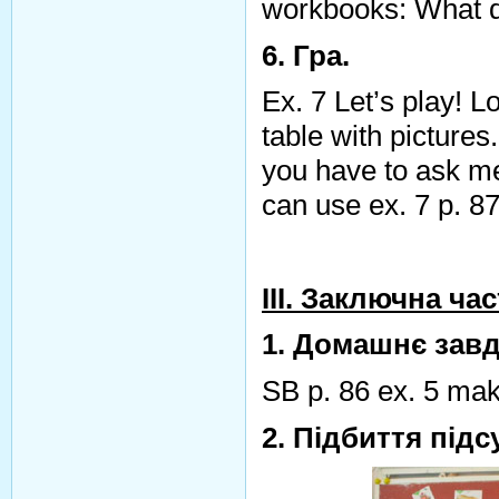
workbooks: What
6. Гра.
Ex. 7 Let’s play! L
table with pictures
you have to ask m
can use ex. 7 p. 8
III. Заключна ча
1. Домашнє завд
SB p. 86 ex. 5 mak
2. Підбиття підс