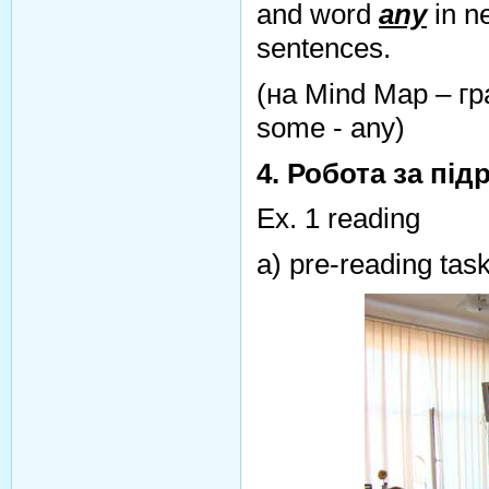
and word
any
in ne
sentences.
(на Mind Map – гра
some - any)
4. Робота за пі
Ex. 1 reading
a) pre-reading task