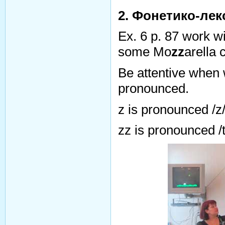
2. Фонетико-лек
Ex. 6 p. 87 work 
some Mo
zz
arella 
Be attentive when 
pronounced.
z is pronounced /z/
zz is pronounced /t