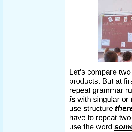
Let’s compare two 
products. But at fi
repeat grammar ru
is
with singular o
use structure
ther
have to repeat tw
use the word
som