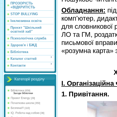
ПРОЗОРІСТЬ
+ВІДКРИТІСТЬ
Обладнання:
під
STOP BULLYING
комп’ютер, дидакт
Інклюзивна освіта
для словникової 
Проєкт "Шкільний
освітній хаб"
ЛО та ГМ, роздат
Психологічна служба
письмової вправи
Здоров'я і БЖД
«розумна карта» 
Бібліотека
Каталог статтей
Контакти
Х
Категорії розділу
І. Організаційна
Бібліотека
[659]
1. Привітання.
Заходи бібліотеки
Проект Energy
[29]
Початкова школа
[350]
Безпека!!!
[110]
IQ. Робота над собою
[36]