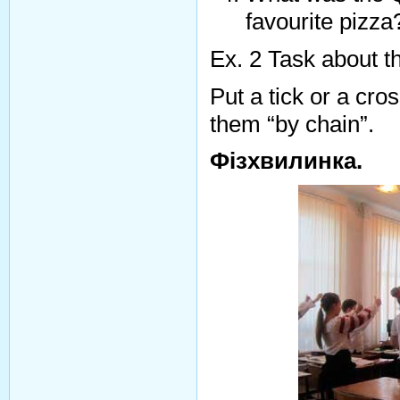
favourite pizza
Ex. 2 Task about th
Put a tick or a cr
them “by chain”.
Фізхвилинка.