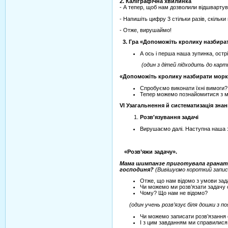
2. Каліграфічна хвилинка
- А тепер, щоб нам дозволили відшвартув
- Напишіть цифру 3 стільки разів, скільки 
- Отже, вирушаймо!
3. Гра «Допоможіть кролику назбир
А ось і перша наша зупинка, острі
(один з дітей підходить до карт
«Допоможіть кролику назбирати мор
Спробуємо виконати їхні вимоги?
Тепер можемо познайомитися з 
VI
Узагальнення й систематизація знан
Розв′язування задачі
Вирушаємо далі. Наступна наша з
«Розв’яжи задачу».
Мама шимпанзе приготувала гранатови
господиня?
(Вивішуємо короткий запис 
Отже, що нам відомо з умови зад
Чи можемо ми розв’язати задачу 
Чому? Що нам не відомо?
(один учень розв’язує біля дошки з 
Чи можемо записати розв’язання
І з цим завданням ми справилися