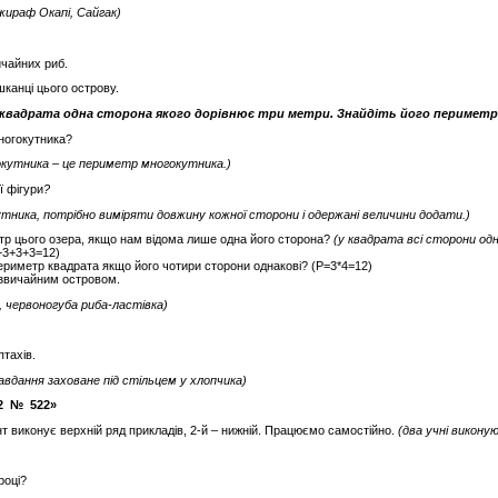
жираф Окапі, Сайгак)
ичайних риб.
канці цього острову.
і квадрата одна сторона якого дорівнює три метри. Знайдіть його периметр
ногокутника?
окутника – це
периметр
многокутника.)
 фігури
?
утника
, п
отрібно виміряти
довжину кожної сторони і одержані величини додати.)
р цього озера, якщо нам відома лише одна його сторона?
(у квадрата всі сторони одн
+3+3+3=12)
ериметр квадрата якщо його чотири сторони однакові? (Р=3*4=12)
езвичайним островом.
в, червоногуба риба-ластівка)
птахів.
завдання заховане під стільцем у хлопчика)
82 № 522»
нт виконує верхній ряд прикладів, 2-й – нижній. Працюємо самостійно.
(два учні виконую
році?