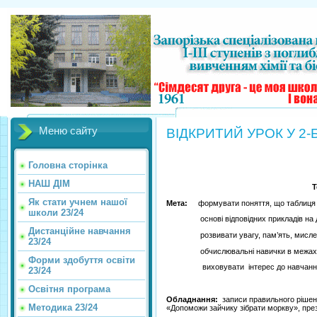
Меню сайту
ВІДКРИТИЙ УРОК У 2-
Головна сторінка
НАШ ДІМ
Т
Як стати учнем нашої
Мета:
формувати поняття, що таблиця 
школи 23/24
основі відповідних прикладів на д
Дистанційне навчання
розвивати увагу, пам’ять, мислення
23/24
обчислювальні навички в межах ви
Форми здобуття освіти
виховувати інтерес до навчання, доп
23/24
Освітня програма
Обладнання:
записи правильного рішення
Методика 23/24
«Допоможи зайчику зібрати моркву», през