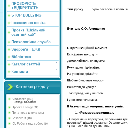
ПРОЗОРІСТЬ
+ВІДКРИТІСТЬ
Тип уроку.
Урок засвоєння нових зн
STOP BULLYING
Інклюзивна освіта
Вчитель
С.О. Ажищенко
Проєкт "Шкільний
освітній хаб"
Психологічна служба
І. Організаційний момент.
Здоров'я і БЖД
Всі сідайте тихо, діти,
Бібліотека
Домовляймось не шуміти,
Каталог статтей
Руку гарно піднімайте,
Контакти
На уроці не дрімайте,
Щоб не було нам мороки,
Категорії розділу
Всі готові до уроку?
Тож гаразд, часу не гаєм,
Бібліотека
[659]
І урок вже починаєм.
Заходи бібліотеки
ІІ Актуалізація опорних знань учнів.
Проект Energy
[29]
Початкова школа
«Розумова розминка».
[350]
Безпека!!!
[110]
- Спортсмени перед тим, як починати тре
невеликої, цікавої розминки. Уважно сл
IQ. Робота над собою
[36]
1) По шосе йшли дві машини: