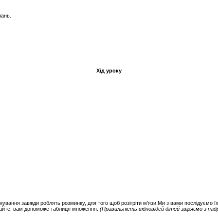
ань.
Хід уроку
нування завжди роблять розминку, для того щоб розігріти м’язи.Ми з вами послідуємо ї
ухайте, вам допоможе таблиця множення.
(Правильність відповідей дітей звіряємо з на