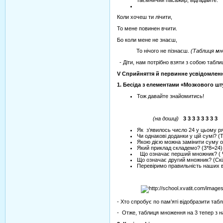
Коли хочеш ти лічити,
То мене повинен вчити.
Бо коли мене не знаєш,
То нічого не пізнаєш.
(Таблиця мн
- Діти, нам потрібно взяти з собою табл
V
Сприйняття й первинне усвідомленн
1.
Бесіда з елементами «Мозкового шт
Тож давайте знайомитись!
(на дошці)
3 3 3 3 3 3 3 
Як з’явилось число 24 у цьому ря
Чи однакові доданки у цій сумі? (Т
Якою дією можна замінити суму о
Який приклад складемо? (3*8=24)
Що означає перший множник? ( Ч
Що означає другий множник? (Скі
Перевіримо правильність наших 
- Хто спробує по пам’яті відобразити та
- Отже, таблиця множення на 3 тепер з н