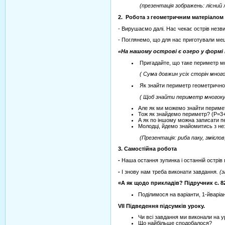
(презентація зображень: лісний 
2. Робота з геометричним матеріалом
- Вирушаємо далі. Нас чекає острів незв
- Поглянемо, що для нас приготували меш
«На нашому острові є озеро у форм
Пригадайте, що таке периметр м
( Сума довжин усіх сторін мног
Як знайти периметр геометричної
( Щоб знайти периметр многок
Але як ми можемо знайти перимет
Тож як знайдемо периметр? (Р=3
А як по іншому можна записати п
Молодці, йдемо знайомитись з н
(Презентація: риба паку, змієло
3. Самостійна робота
-
Наша остання зупинка і останній острів 
-
І знову нам треба виконати завдання
. (
«А як щодо прикладів? Підручник с. 
Поділимося на варіанти, 1-йваріа
VII
Підведення підсумків уроку.
Чи всі завдання ми виконали на у
Що найбільше сподобалося?