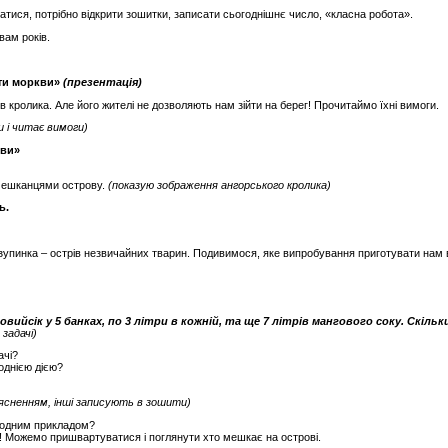
атися, потрібно відкрити зошитки, записати сьогоднішнє число, «класна робота».
вам років.
ати моркви»
(презентація)
в кролика. Але його жителі не дозволяють нам зійти на берег! Прочитаймо їхні вимоги.
и і читає вимоги)
кви»
мешканцями острову.
(показую зображення ангорського кролика)
ь.
упинка – острів незвичайних тварин. Подивимося, яке випробування приготувати нам 
йсік у 5 банках, по 3 літри в кожній, та ще 7 літрів мангового соку. Скіль
задачі)
ачі?
однією дією?
поясненням, інші записують в зошити)
 одним прикладом?
! Можемо пришвартуватися і поглянути хто мешкає на острові.