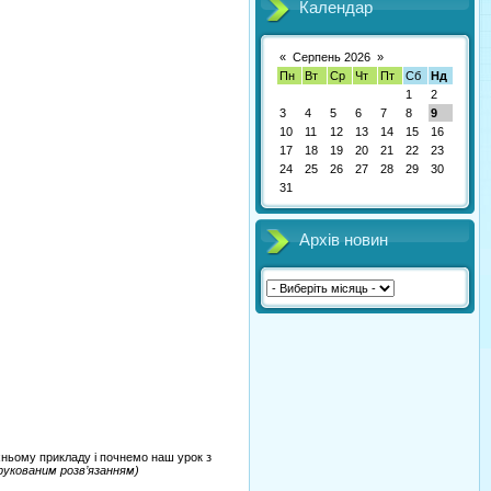
Календар
«
Серпень 2026
»
Пн
Вт
Ср
Чт
Пт
Сб
Нд
1
2
3
4
5
6
7
8
9
10
11
12
13
14
15
16
17
18
19
20
21
22
23
24
25
26
27
28
29
30
31
Архів новин
хньому прикладу і почнемо наш урок з
друкованим розв’язанням)