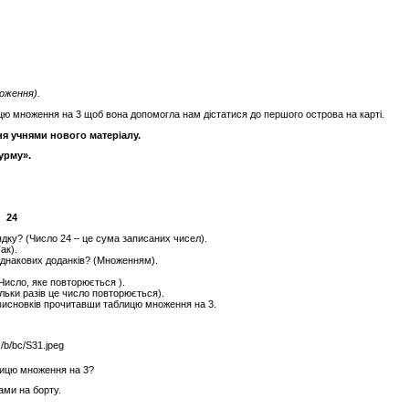
оження).
ицю множення на 3 щоб вона допомогла нам дістатися до першого острова на карті.
я учнями нового матеріалу.
урму».
3 24
дку? (Число 24 – це сума записаних чисел).
ак).
днакових доданків? (Множенням).
исло, яке повторюється ).
льки разів це число повторюється).
висновків прочитавши таблицю множення на 3.
блицю множення на 3?
ами на борту.