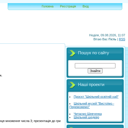
Головна
Реєстрація
Вхід
Неділя, 09.08.2026, 11:07
Вітаю Вас
Гість
|
RSS
Пошук по сайту
я.
Наші проекти
Проєкт "Шкільний освітній хаб"
Шкільний музей "Вистоїмо -
Переможемо"
Читаємо Шевченка
Шкільний шедевр
лиця множення числа 3; презентація до гри