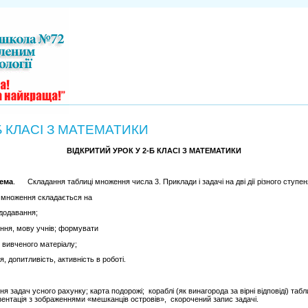
Б КЛАСІ З МАТЕМАТИКИ
ВІДКРИТИЙ УРОК У 2-Б КЛАСІ З МАТЕМАТИКИ
ема
. Складання таблиці множення числа 3. Приклади і задачі на дві дії різного ступен
множення складається на
одавання;
, мову учнів; формувати
вченого матеріалу;
итливість, активність в роботі.
 задач усного рахунку; карта подорожі; кораблі (як винагорода за вірні відповіді) таб
ентація з зображеннями «мешканців островів», скорочений запис задачі.