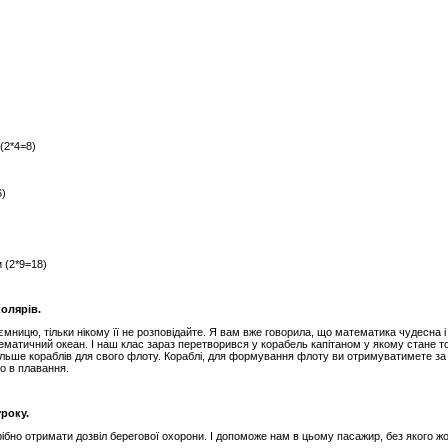
(2*4=8)
6)
и (2*9=18)
олярів.
ємницю, тільки нікому її не розповідайте. Я вам вже говорила, що математика чудесна і
ематичний океан. І наш клас зараз перетворився у корабель капітаном у якому стане т
льше кораблів для свого флоту. Кораблі, для формування флоту ви отримуватимете за акт
о в плавання.
року.
рібно отримати дозвіл берегової охорони. І допоможе нам в цьому пасажир, без якого ж