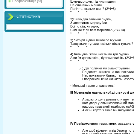
Профорієнтація
[53]
Шур-шур-шур, під ними шини.
Не спиняючи машин,
Полічіть, скільки шин? (2*4=8)
* * *
Статистика
2)В гаю два зайчики сиділи,
З аппетитом моркву їли.
Всі по сім, як один,
Скільки з'їли всіх морквин? (2*7=14)
* * *
3) Чотири індики пішли по музики
Танцювали-гупали, скільки ніжок тупало? 
* * *
4) Ішли два їжаки, несли по три буряки.
А ви їм допоможіть, буряки полічіть (2*3=
* * *
) Дві полички ми змайстрували,
По дев'ять книжок на них поклали
Нас похвалили батько та мати
І попросили їхню кількість назват
- Молодці, гарно справились!
III
Мотивація навчальної діяльності шк
А зараз, я хочу розповісти вам та
нам двері у свій незвичайний мат
нашому плаванні і назбирає найбі
А ось і карта з якою ми вирушаєм
IV
Повідомлення теми, мети, завдань у
Але щоб відчалити від берега пот
таємничий пасажир, відгадайте.